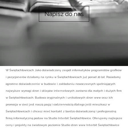
Napisz do nas
W Świętochłowicach Jako doświadczony zespół informatyków programistów grafików
i pozycjonerów działamy na rynku w Świętochłowicach już ponad 20 lat. Posiadamy
ogromne doświadczenie w budowie i zakładaniu nowoczesnych spełniających
najwyższe wymogi stron i sklepów internetowych zarówno dla małych i dużych firm
w Świętochłowicach. Budowa oryginalnych i unikatowych stron www oraz ich
promocja w sieci jest naszą pasją i codziennością dlatego jeśli mieszkasz w
Świętochłowicach i chcesz mieć kontakt z bardzo doświadczoną i profesjonalną
firmą informatyczną postaw na Studio Interbit Świętochłowice. Oferujemy najlepsze
ceny i projekty na światowym poziomie Studio stron www Interbit Świętochłowice