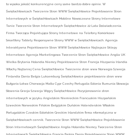
to wysoka jakość konkurencyjne ceny same bardzo dobre opinie. W
Świętochłowicach Tworzenie Stron WWW Świętochłowice Projektowanie Stron
Internetowych w Świętochłowicach Mobilne Nowoczesne Strony Internetowe
Tanie Tworzenie Stron Internetowych Świętochłowice 22 Lata Doświadczenia.
Firma Tworząca Projektująca Strony Internetowe na Telefony Komórkowe
Smartfony Tablety. Responsywne Strony WWW w Świętochłowicach. Agencja
Interaktywna Projektowanie Stron WWW Świętochłowice Najlepsze Sklepy
Internetowe Agencja Marketingowa Tworzenie Stron Świętochłowice Anglia UK
Wielka Brytania Holandia Niemcy Projektowanie Stron Francja Hiszpania Irlandia
Włochy Najtaniej Cena Świętochłowice Tworzenie stron www Norwegia Szwecja
Finlandia Dania Belgia Luksemburg Świętochłowice projektowanie stron www
Bułgaria Łotwa Chorwacja Malta Cypr Czechy Portugalia Estonia Rumunia Słowacja
Słowenia Grecja Szwecja Węgry Świętochłowice Pozycjonowanie stron
internetowych w języku Angielskim Niemieckim Francuskim Hiszpańskim
Szweckim Norweskim Fińskim Belgijskim Duńskim Holenderskim Włoskim
Portugalskim Czeskim Estońskim Greckim Irlandzkim firma nformatyczna w
Świętochłowicach cennik. Tworzenie Stron WWW Świętochłowice Projektowanie
Stron Internetowych Świętochłowice Anglia Holandia Niemcy Tworzenie Stron
Internetowych Świętochłowice Francja Belgia Dania Projektowanie Stron WWW