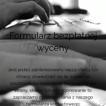
Formularz bezpłatnej
wyceny
Jeśli jesteś zainteresowany naszą ofertą lub
chcesz dowiedzieć się ile dokładnie
kosztowałoby stworzenie Twojej przyszłej
strony, sklepu lub pozycjonowanie to
zapraszamy do skorzystania z naszego
formularza kontaktowego: