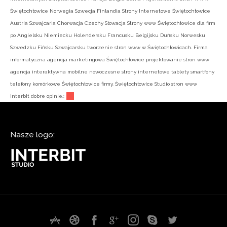
Świętochłowice Norwegia Szwecja Finlandia Strony Internetowe Świętochłowice
Austria Szwajcaria Chorwacja Czechy Słowacja Strony www Świętochłowice dla firm
po Angielsku Niemiecku Holendersku Francusku Belgijsku Duńsku Norwesku
Szwedzku Fińsku Szwajcarsku tworzenie stron www w Świętochłowicach. Firma
informatyczna agencja marketingowa Świętochłowice projektowanie stron www
agencja interaktywna mobilne nowoczesne strony internetowe tablety smartfony
telefony komórkowe Świętochłowice firmy. Świętochłowice Studio stron www
Interbit dobre opinie.:
Nasze logo: