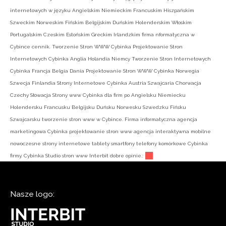
internetowych w języku Angielskim Niemieckim Francuskim Hiszpańskim
Szweckim Norweskim Fińskim Belgijskim Duńskim Holenderskim Włoskim
Portugalskim Czeskim Estońskim Greckim Irlandzkim firma nformatyczna w
Cybince cennik. Tworzenie Stron WWW Cybinka Projektowanie Stron
Internetowych Cybinka Anglia Holandia Niemcy Tworzenie Stron Internetowych
Cybinka Francja Belgia Dania Projektowanie Stron WWW Cybinka Norwegia
Szwecja Finlandia Strony Internetowe Cybinka Austria Szwajcaria Chorwacja
Czechy Słowacja Strony www Cybinka dla firm po Angielsku Niemiecku
Holendersku Francusku Belgijsku Duńsku Norwesku Szwedzku Fińsku
Szwajcarsku tworzenie stron www w Cybince. Firma informatyczna agencja
marketingowa Cybinka projektowanie stron www agencja interaktywna mobilne
nowoczesne strony internetowe tablety smartfony telefony komórkowe Cybinka
firmy. Cybinka Studio stron www Interbit dobre opinie.:
Nasze logo: