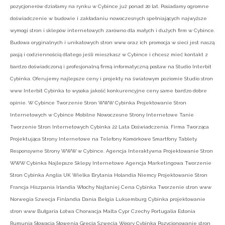
pozycjonerów działamy na rynku w Cybince już ponad 20 lat. Posiadamy ogromne
doświadczenie w budowie i zakładaniu nowoczesnych spełniających najwyższe
wymogi stron i sklepów internetowych zarówno dla małych i dużych firm w Cybince.
Budowa oryginalnych i unikatowych stron www oraz ich promocja w sieci jest naszą
pasją i codziennością dlatego jeśli mieszkasz w Cybince i chcesz mieć kontakt z
bardzo doświadczoną i profesjonalną firmą informatyczną postaw na Studio Interbit
Cybinka. Oferujemy najlepsze ceny i projekty na światowym poziomie Studio stron
www Interbit Cybinka to wysoka jakość konkurencyjne ceny same bardzo dobre
opinie. W Cybince Tworzenie Stron WWW Cybinka Projektowanie Stron
Internetowych w Cybince Mobilne Nowoczesne Strony Internetowe Tanie
Tworzenie Stron Internetowych Cybinka 22 Lata Doświadczenia. Firma Tworząca
Projektująca Strony Internetowe na Telefony Komórkowe Smartfony Tablety.
Responsywne Strony WWW w Cybince. Agencja Interaktywna Projektowanie Stron
WWW Cybinka Najlepsze Sklepy Internetowe Agencja Marketingowa Tworzenie
Stron Cybinka Anglia UK Wielka Brytania Holandia Niemcy Projektowanie Stron
Francja Hiszpania Irlandia Włochy Najtaniej Cena Cybinka Tworzenie stron www
Norwegia Szwecja Finlandia Dania Belgia Luksemburg Cybinka projektowanie
stron www Bułgaria Łotwa Chorwacja Malta Cypr Czechy Portugalia Estonia
Rumunia Słowacja Słowenia Grecja Szwecja Węgry Cybinka Pozycjonowanie stron