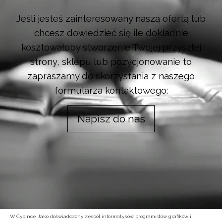
Jeśli jesteś zainteresowany naszą ofertą lub
chcesz dowiedzieć się ile dokładnie
kosztowałoby stworzenie Twojej przyszłej
strony, sklepu lub pozycjonowanie to
zapraszamy do skorzystania z naszego
formularza kontaktowego:
Napisz do nas
W Cybince Jako doświadczony zespół informatyków programistów grafików i