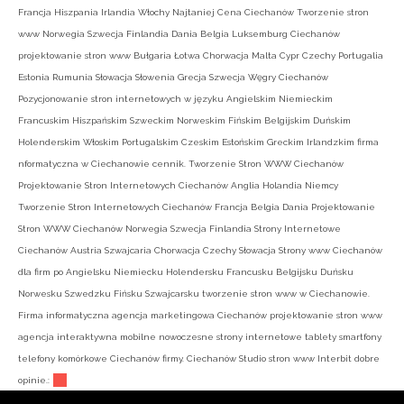
Francja Hiszpania Irlandia Włochy Najtaniej Cena Ciechanów Tworzenie stron
www Norwegia Szwecja Finlandia Dania Belgia Luksemburg Ciechanów
projektowanie stron www Bułgaria Łotwa Chorwacja Malta Cypr Czechy Portugalia
Estonia Rumunia Słowacja Słowenia Grecja Szwecja Węgry Ciechanów
Pozycjonowanie stron internetowych w języku Angielskim Niemieckim
Francuskim Hiszpańskim Szweckim Norweskim Fińskim Belgijskim Duńskim
Holenderskim Włoskim Portugalskim Czeskim Estońskim Greckim Irlandzkim firma
nformatyczna w Ciechanowie cennik. Tworzenie Stron WWW Ciechanów
Projektowanie Stron Internetowych Ciechanów Anglia Holandia Niemcy
Tworzenie Stron Internetowych Ciechanów Francja Belgia Dania Projektowanie
Stron WWW Ciechanów Norwegia Szwecja Finlandia Strony Internetowe
Ciechanów Austria Szwajcaria Chorwacja Czechy Słowacja Strony www Ciechanów
dla firm po Angielsku Niemiecku Holendersku Francusku Belgijsku Duńsku
Norwesku Szwedzku Fińsku Szwajcarsku tworzenie stron www w Ciechanowie.
Firma informatyczna agencja marketingowa Ciechanów projektowanie stron www
agencja interaktywna mobilne nowoczesne strony internetowe tablety smartfony
telefony komórkowe Ciechanów firmy. Ciechanów Studio stron www Interbit dobre
opinie.: