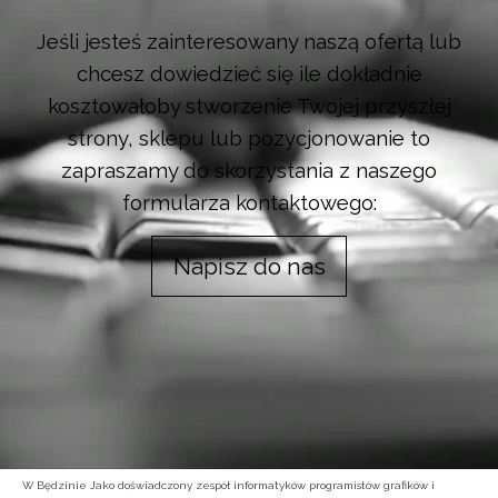
Jeśli jesteś zainteresowany naszą ofertą lub
chcesz dowiedzieć się ile dokładnie
kosztowałoby stworzenie Twojej przyszłej
strony, sklepu lub pozycjonowanie to
zapraszamy do skorzystania z naszego
formularza kontaktowego:
Napisz do nas
W Będzinie Jako doświadczony zespół informatyków programistów grafików i