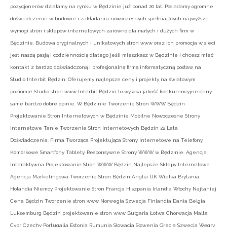
pozycjonerów działamy na rynku w Będzinie już ponad 20 lat. Posiadamy ogromne
doświadczenie w budowie i zakładaniu nowoczesnych spełniających najwyższe
wymogi stron i sklepów internetowych zarówno dla małych i dużych firm w
Będzinie. Budowa oryginalnych i unikatowych stron www oraz ich promocja w sieci
jest naszą pasją i codziennością dlatego jeśli mieszkasz w Będzinie i chcesz mieć
kontakt z bardzo doświadczoną i profesjonalną firmą informatyczną postaw na
Studio Interbit Będzin. Oferujemy najlepsze ceny i projekty na światowym
poziomie Studio stron www Interbit Będzin to wysoka jakość konkurencyjne ceny
same bardzo dobre opinie. W Będzinie Tworzenie Stron WWW Będzin
Projektowanie Stron Internetowych w Będzinie Mobilne Nowoczesne Strony
Internetowe Tanie Tworzenie Stron Internetowych Będzin 22 Lata
Doświadczenia. Firma Tworząca Projektująca Strony Internetowe na Telefony
Komórkowe Smartfony Tablety. Responsywne Strony WWW w Będzinie. Agencja
Interaktywna Projektowanie Stron WWW Będzin Najlepsze Sklepy Internetowe
Agencja Marketingowa Tworzenie Stron Będzin Anglia UK Wielka Brytania
Holandia Niemcy Projektowanie Stron Francja Hiszpania Irlandia Włochy Najtaniej
Cena Będzin Tworzenie stron www Norwegia Szwecja Finlandia Dania Belgia
Luksemburg Będzin projektowanie stron www Bułgaria Łotwa Chorwacja Malta
Cypr Czechy Portugalia Estonia Rumunia Słowacja Słowenia Grecja Szwecja Węgry