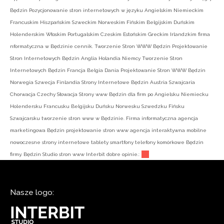
Będzin Pozycjonowanie stron internetowych w języku Angielskim Niemieckim
Francuskim Hiszpańskim Szweckim Norweskim Fińskim Belgijskim Duńskim
Holenderskim Włoskim Portugalskim Czeskim Estońskim Greckim Irlandzkim firma
nformatyczna w Będzinie cennik. Tworzenie Stron WWW Będzin Projektowanie
Stron Internetowych Będzin Anglia Holandia Niemcy Tworzenie Stron
Internetowych Będzin Francja Belgia Dania Projektowanie Stron WWW Będzin
Norwegia Szwecja Finlandia Strony Internetowe Będzin Austria Szwajcaria
Chorwacja Czechy Słowacja Strony www Będzin dla firm po Angielsku Niemiecku
Holendersku Francusku Belgijsku Duńsku Norwesku Szwedzku Fińsku
Szwajcarsku tworzenie stron www w Będzinie. Firma informatyczna agencja
marketingowa Będzin projektowanie stron www agencja interaktywna mobilne
nowoczesne strony internetowe tablety smartfony telefony komórkowe Będzin
firmy. Będzin Studio stron www Interbit dobre opinie.:
Nasze logo: