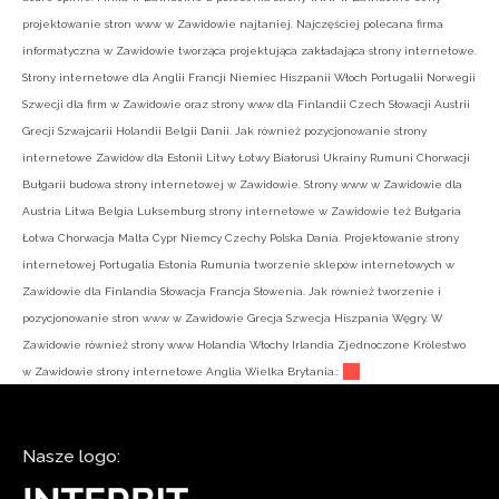
projektowanie stron www w Zawidowie najtaniej. Najczęściej polecana firma
informatyczna w Zawidowie tworząca projektująca zakładająca strony internetowe.
Strony internetowe dla Anglii Francji Niemiec Hiszpanii Włoch Portugalii Norwegii
Szwecji dla firm w Zawidowie oraz strony www dla Finlandii Czech Słowacji Austrii
Grecji Szwajcarii Holandii Belgii Danii. Jak również pozycjonowanie strony
internetowe Zawidów dla Estonii Litwy Łotwy Białorusi Ukrainy Rumuni Chorwacji
Bułgarii budowa strony internetowej w Zawidowie. Strony www w Zawidowie dla
Austria Litwa Belgia Luksemburg strony internetowe w Zawidowie też Bułgaria
Łotwa Chorwacja Malta Cypr Niemcy Czechy Polska Dania. Projektowanie strony
internetowej Portugalia Estonia Rumunia tworzenie sklepów internetowych w
Zawidowie dla Finlandia Słowacja Francja Słowenia. Jak również tworzenie i
pozycjonowanie stron www w Zawidowie Grecja Szwecja Hiszpania Węgry. W
Zawidowie również strony www Holandia Włochy Irlandia Zjednoczone Królestwo
w Zawidowie strony internetowe Anglia Wielka Brytania.:
Nasze logo: