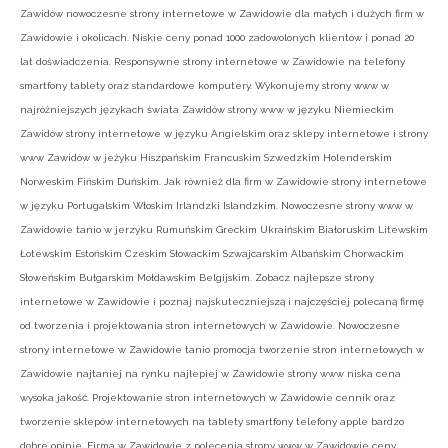
Zawidów nowoczesne strony internetowe w Zawidowie dla małych i dużych firm w
Zawidowie i okolicach. Niskie ceny ponad 1000 zadowolonych klientów i ponad 20
lat doświadczenia. Responsywne strony internetowe w Zawidowie na telefony
smartfony tablety oraz standardowe komputery. Wykonujemy strony www w
najróżniejszych językach świata Zawidów strony www w języku Niemieckim
Zawidów strony internetowe w języku Angielskim oraz sklepy internetowe i strony
www Zawidów w jeżyku Hiszpańskim Francuskim Szwedzkim Holenderskim
Norweskim Fińskim Duńskim. Jak również dla firm w Zawidowie strony internetowe
w języku Portugalskim Włoskim Irlandzki Islandzkim. Nowoczesne strony www w
Zawidowie tanio w jerzyku Rumuńskim Greckim Ukraińskim Białoruskim Litewskim
Łotewskim Estońskim Czeskim Słowackim Szwajcarskim Albańskim Chorwackim
Słoweńskim Bułgarskim Mołdawskim Belgijskim. Zobacz najlepsze strony
internetowe w Zawidowie i poznaj najskuteczniejszą i najczęściej polecaną firmę
od tworzenia i projektowania stron internetowych w Zawidowie. Nowoczesne
strony internetowe w Zawidowie tanio promocja tworzenie stron internetowych w
Zawidowie najtaniej na rynku najlepiej w Zawidowie strony www niska cena
wysoka jakość. Projektowanie stron internetowych w Zawidowie cennik oraz
tworzenie sklepów internetowych na tablety smartfony telefony apple bardzo
dobre opinie. Firma w Zawidowie z polecenia strony www w Zawidowie ceny