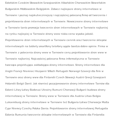
Estońskim Czeskim Słowackim Szwajcarskim Albańskim Chorwackim Słoweńskim
Bułgarskim Mołdawskim Belgijskim. Zobacz najlepsze strony internetowe w
Tarnowie i poznaj najskuteczniejszą i najczęściej polecaną firmę od tworzenia i
projektowania stron internetowych w Tarnowie. Nowoczesne strony internetowe
w Tarnowie tanio promocja tworzenie stron internetowych w Tarnowie najtaniej
na rynku najlepiej w Tarnowie strony www niska cena wysoka jakość.
Projektowanie stron internetowych w Tarnowie cennik oraz tworzenie sklepów
internetowych na tablety smartfony telefony apple bardzo dobre opinie. Firma w
Tarnowie z polecenia strony www w Tarnowie ceny projektowanie stron www w
Tarnowie najtaniej. Najczęściej polecana firma informatyczna w Tarnowie
tworząca projektująca zakładająca strony internetowe. Strony internetowe dla
Anglii Francji Niemiec Hiszpanii Włoch Portugalii Norwegii Szwecji dla firm w
Tarnowie oraz strony www dla Finlandii Czech Słowacji Austrii Grecji Szwajcarii
Holandii Belgii Danii. Jak również pozycjonowanie strony internetowe Tarnów dla
Estonii Litwy Łotwy Białorusi Ukrainy Rumuni Chorwacji Bułgarii budowa strony
internetowej w Tarnowie. Strony www w Tarnowie dla Austria Litwa Belgia
Luksemburg strony internetowe w Tarnowie też Bułgaria Łotwa Chorwacja Malta
Cypr Niemcy Czechy Polska Dania. Projektowanie strony internetowej Portugalia
Estonia Rumunia tworzenie sklepów internetowych w Tarnowie dla Finlandia