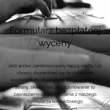
Formularz bezpłatnej
wyceny
Jeśli jesteś zainteresowany naszą ofertą lub
chcesz dowiedzieć się ile dokładnie
kosztowałoby stworzenie Twojej przyszłej
strony, sklepu lub pozycjonowanie to
zapraszamy do skorzystania z naszego
formularza kontaktowego: