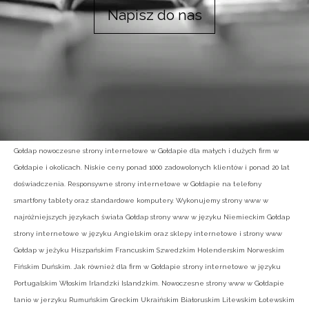
Napisz do nas
Gołdap nowoczesne strony internetowe w Gołdapie dla małych i dużych firm w
Gołdapie i okolicach. Niskie ceny ponad 1000 zadowolonych klientów i ponad 20 lat
doświadczenia. Responsywne strony internetowe w Gołdapie na telefony
smartfony tablety oraz standardowe komputery. Wykonujemy strony www w
najróżniejszych językach świata Gołdap strony www w języku Niemieckim Gołdap
strony internetowe w języku Angielskim oraz sklepy internetowe i strony www
Gołdap w jeżyku Hiszpańskim Francuskim Szwedzkim Holenderskim Norweskim
Fińskim Duńskim. Jak również dla firm w Gołdapie strony internetowe w języku
Portugalskim Włoskim Irlandzki Islandzkim. Nowoczesne strony www w Gołdapie
tanio w jerzyku Rumuńskim Greckim Ukraińskim Białoruskim Litewskim Łotewskim