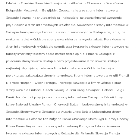
Estońskim Czeskim Słowackim Szwajcarskim Albańskim Chorwackim Słoweńskim
Bułgarskim Mołdawskim Belgijskim. Zobacz najlepsze strony internetowe w
Gołdapie i poznaj najskuteczniejszą i najczęściej polecaną firmę od tworzenia i
projektowania stron internetowych w Gołdapie. Nowoczesne strony internetowe w
Gołdapie tanio promocja tworzenie stron internetowych w Gołdapie najtaniej na
rynku najlepiej w Gołdapie strony www niska cena wysoka jakość. Projektowanie
stron internetowych w Gołdapie cennik oraz tworzenie sklepów internetowych na
tablety smartfony telefony apple bardzo dobre opinie. Firma w Gołdapie z
polecenia strony www w Gołdapie ceny projektowanie stron www w Gołdapie
najtaniej. Najczęściej polecana firma informatyczna w Gołdapie tworząca
projektująca zakładająca strony internetowe. Strony internetowe dla Anglii Francji
Niemiec Hiszpanii Włoch Portugalii Norwegii Szwecji dla firm w Gołdapie oraz
strony www dla Finlandii Czech Słowacji Austrii Grecji Szwajcarii Holandii Belgii
Danii. Jak również pozycjonowanie strony internetowe Gołdap dla Estonii Litwy
Łotwy Białorusi Ukrainy Rumuni Chorwacji Bułgarii budowa strony internetowej w
Gołdapie. Strony www w Gołdapie dla Austria Litwa Belgia Luksemburg strony
internetowe w Gołdapie też Bułgaria Łotwa Chorwacja Malta Cypr Niemcy Czechy
Polska Dania. Projektowanie strony internetowej Portugalia Estonia Rumunia
tworzenie sklepów internetowych w Gołdapie dla Finlandia Słowacja Francja