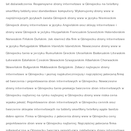
lat doświadczenia. Responsywne strony internetowe w Glinojecku na telefony
smartfony tablety oraz standardowe komputery. Wykonujemy strony www w
najróżniejszych językach świata Glinojeck strony www w języku Niemieckim
Glinojeck strony internetowe w języku Angielskim oraz sklepy internetowe i
strony www Glinojeck w jeżyku Hiszpańskim Francuskim Szwedzkim Holenderskim
Norweskim Fińskim Duńskim. Jak również dla firm w Glinojecku strony internetowe
w języku Portugalskim Włoskim Irlandzki Islandzkim. Nowoczesne strony www w
Glinojecku tanio w jerzyku Rumuńskim Greckim Ukraińskim Białoruskim Litewskim
Łotewskim Estońskim Czeskim Słowackim Szwajcarskim Albańskim Chorwackim
Słoweńskim Bułgarskim Mołdawskim Belgijskim. Zobacz najlepsze strony
internetowe w Glinojecku i poznaj najskuteczniejszą i najczęściej polecaną firmę
od tworzenia i projektowania stron internetowych w Glinojecku. Nowoczesne
strony internetowe w Glinojecku tanio promocja tworzenie stron internetowych w
Glinojecku najtaniej na rynku najlepiej w Glinojecku strony www niska cena
wysoka jakość. Projektowanie stron internetowych w Glinojecku cennik oraz
tworzenie sklepów internetowych na tablety smartfony telefony apple bardzo
dobre opinie. Firma w Glinojecku z polecenia strony www w Glinojecku ceny
projektowanie stron www w Glinojecku najtaniej. Najczęściej polecana firma
informatyczna w Glinojecku tworząca projektująca zakładająca strony internetowe.