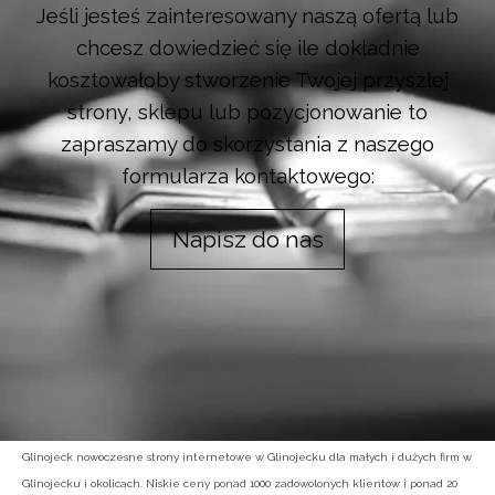
Jeśli jesteś zainteresowany naszą ofertą lub
chcesz dowiedzieć się ile dokładnie
kosztowałoby stworzenie Twojej przyszłej
strony, sklepu lub pozycjonowanie to
zapraszamy do skorzystania z naszego
formularza kontaktowego:
Napisz do nas
Glinojeck nowoczesne strony internetowe w Glinojecku dla małych i dużych firm w
Glinojecku i okolicach. Niskie ceny ponad 1000 zadowolonych klientów i ponad 20