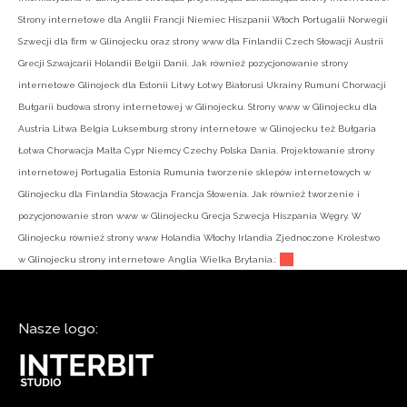
Strony internetowe dla Anglii Francji Niemiec Hiszpanii Włoch Portugalii Norwegii
Szwecji dla firm w Glinojecku oraz strony www dla Finlandii Czech Słowacji Austrii
Grecji Szwajcarii Holandii Belgii Danii. Jak również pozycjonowanie strony
internetowe Glinojeck dla Estonii Litwy Łotwy Białorusi Ukrainy Rumuni Chorwacji
Bułgarii budowa strony internetowej w Glinojecku. Strony www w Glinojecku dla
Austria Litwa Belgia Luksemburg strony internetowe w Glinojecku też Bułgaria
Łotwa Chorwacja Malta Cypr Niemcy Czechy Polska Dania. Projektowanie strony
internetowej Portugalia Estonia Rumunia tworzenie sklepów internetowych w
Glinojecku dla Finlandia Słowacja Francja Słowenia. Jak również tworzenie i
pozycjonowanie stron www w Glinojecku Grecja Szwecja Hiszpania Węgry. W
Glinojecku również strony www Holandia Włochy Irlandia Zjednoczone Królestwo
w Glinojecku strony internetowe Anglia Wielka Brytania.:
Nasze logo: