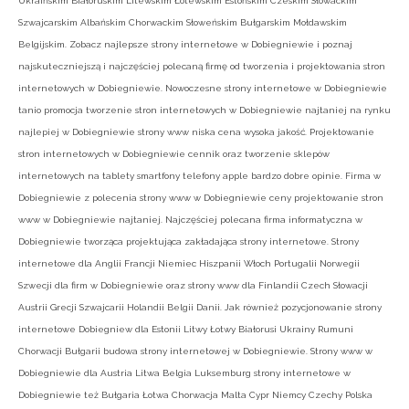
Ukraińskim Białoruskim Litewskim Łotewskim Estońskim Czeskim Słowackim
Szwajcarskim Albańskim Chorwackim Słoweńskim Bułgarskim Mołdawskim
Belgijskim. Zobacz najlepsze strony internetowe w Dobiegniewie i poznaj
najskuteczniejszą i najczęściej polecaną firmę od tworzenia i projektowania stron
internetowych w Dobiegniewie. Nowoczesne strony internetowe w Dobiegniewie
tanio promocja tworzenie stron internetowych w Dobiegniewie najtaniej na rynku
najlepiej w Dobiegniewie strony www niska cena wysoka jakość. Projektowanie
stron internetowych w Dobiegniewie cennik oraz tworzenie sklepów
internetowych na tablety smartfony telefony apple bardzo dobre opinie. Firma w
Dobiegniewie z polecenia strony www w Dobiegniewie ceny projektowanie stron
www w Dobiegniewie najtaniej. Najczęściej polecana firma informatyczna w
Dobiegniewie tworząca projektująca zakładająca strony internetowe. Strony
internetowe dla Anglii Francji Niemiec Hiszpanii Włoch Portugalii Norwegii
Szwecji dla firm w Dobiegniewie oraz strony www dla Finlandii Czech Słowacji
Austrii Grecji Szwajcarii Holandii Belgii Danii. Jak również pozycjonowanie strony
internetowe Dobiegniew dla Estonii Litwy Łotwy Białorusi Ukrainy Rumuni
Chorwacji Bułgarii budowa strony internetowej w Dobiegniewie. Strony www w
Dobiegniewie dla Austria Litwa Belgia Luksemburg strony internetowe w
Dobiegniewie też Bułgaria Łotwa Chorwacja Malta Cypr Niemcy Czechy Polska