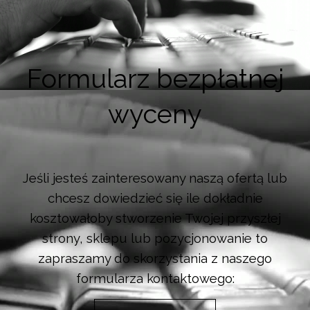
Formularz bezpłatnej
wyceny
Jeśli jesteś zainteresowany naszą ofertą lub
chcesz dowiedzieć się ile dokładnie
kosztowałoby stworzenie Twojej przyszłej
strony, sklepu lub pozycjonowanie to
zapraszamy do skorzystania z naszego
formularza kontaktowego: