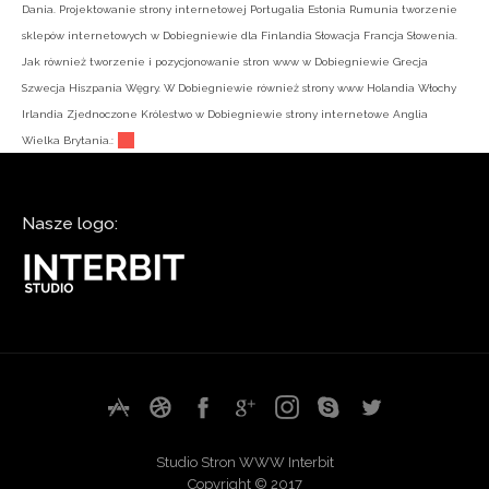
Dania. Projektowanie strony internetowej Portugalia Estonia Rumunia tworzenie
sklepów internetowych w Dobiegniewie dla Finlandia Słowacja Francja Słowenia.
Jak również tworzenie i pozycjonowanie stron www w Dobiegniewie Grecja
Szwecja Hiszpania Węgry. W Dobiegniewie również strony www Holandia Włochy
Irlandia Zjednoczone Królestwo w Dobiegniewie strony internetowe Anglia
Wielka Brytania.:
Nasze logo:
Studio Stron WWW Interbit
Copyright © 2017