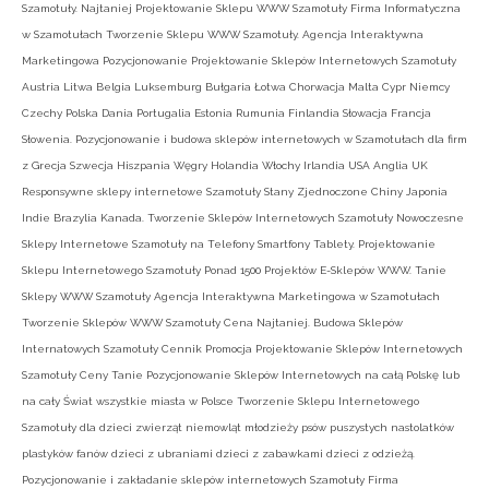
Szamotuły. Najtaniej Projektowanie Sklepu WWW Szamotuły Firma Informatyczna
w Szamotułach Tworzenie Sklepu WWW Szamotuły. Agencja Interaktywna
Marketingowa Pozycjonowanie Projektowanie Sklepów Internetowych Szamotuły
Austria Litwa Belgia Luksemburg Bułgaria Łotwa Chorwacja Malta Cypr Niemcy
Czechy Polska Dania Portugalia Estonia Rumunia Finlandia Słowacja Francja
Słowenia. Pozycjonowanie i budowa sklepów internetowych w Szamotułach dla firm
z Grecja Szwecja Hiszpania Węgry Holandia Włochy Irlandia USA Anglia UK
Responsywne sklepy internetowe Szamotuły Stany Zjednoczone Chiny Japonia
Indie Brazylia Kanada. Tworzenie Sklepów Internetowych Szamotuły Nowoczesne
Sklepy Internetowe Szamotuły na Telefony Smartfony Tablety. Projektowanie
Sklepu Internetowego Szamotuły Ponad 1500 Projektów E-Sklepów WWW. Tanie
Sklepy WWW Szamotuły Agencja Interaktywna Marketingowa w Szamotułach
Tworzenie Sklepów WWW Szamotuły Cena Najtaniej. Budowa Sklepów
Internatowych Szamotuły Cennik Promocja Projektowanie Sklepów Internetowych
Szamotuły Ceny Tanie Pozycjonowanie Sklepów Internetowych na całą Polskę lub
na cały Świat wszystkie miasta w Polsce Tworzenie Sklepu Internetowego
Szamotuły dla dzieci zwierząt niemowląt młodzieży psów puszystych nastolatków
plastyków fanów dzieci z ubraniami dzieci z zabawkami dzieci z odzieżą.
Pozycjonowanie i zakładanie sklepów internetowych Szamotuły Firma