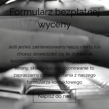
Formularz bezpłatnej
wyceny
Jeśli jesteś zainteresowany naszą ofertą lub
chcesz dowiedzieć się ile dokładnie
kosztowałoby stworzenie Twojej przyszłej
strony, sklepu lub pozycjonowanie to
zapraszamy do skorzystania z naszego
formularza kontaktowego:
Napisz do nas