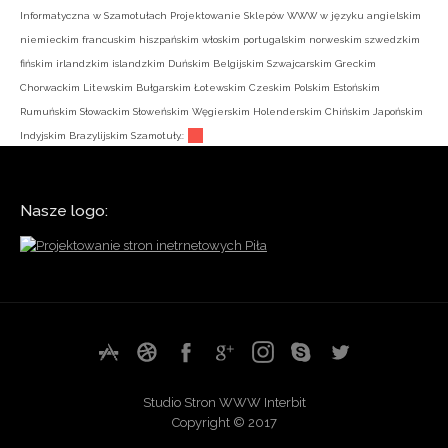
Informatyczna w Szamotułach Projektowanie Sklepów WWW w języku angielskim
niemieckim francuskim hiszpańskim włoskim portugalskim norweskim szwedzkim
fińskim irlandzkim islandzkim Duńskim Belgijskim Szwajcarskim Greckim
Chorwackim Litewskim Bułgarskim Łotewskim Czeskim Polskim Estońskim
Rumuńskim Słowackim Słoweńskim Węgierskim Holenderskim Chińskim Japońskim
Indyjskim Brazylijskim Szamotuły.:
Nasze logo:
Studio Stron WWW Interbit
Copyright © 2017