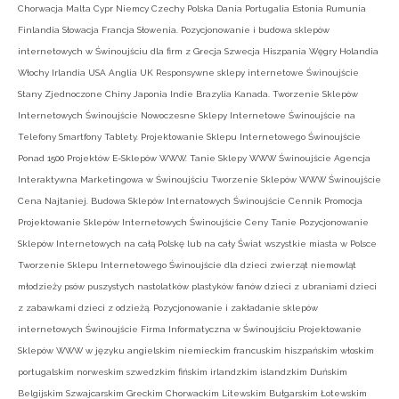
Chorwacja Malta Cypr Niemcy Czechy Polska Dania Portugalia Estonia Rumunia
Finlandia Słowacja Francja Słowenia. Pozycjonowanie i budowa sklepów
internetowych w Świnoujściu dla firm z Grecja Szwecja Hiszpania Węgry Holandia
Włochy Irlandia USA Anglia UK Responsywne sklepy internetowe Świnoujście
Stany Zjednoczone Chiny Japonia Indie Brazylia Kanada. Tworzenie Sklepów
Internetowych Świnoujście Nowoczesne Sklepy Internetowe Świnoujście na
Telefony Smartfony Tablety. Projektowanie Sklepu Internetowego Świnoujście
Ponad 1500 Projektów E-Sklepów WWW. Tanie Sklepy WWW Świnoujście Agencja
Interaktywna Marketingowa w Świnoujściu Tworzenie Sklepów WWW Świnoujście
Cena Najtaniej. Budowa Sklepów Internatowych Świnoujście Cennik Promocja
Projektowanie Sklepów Internetowych Świnoujście Ceny Tanie Pozycjonowanie
Sklepów Internetowych na całą Polskę lub na cały Świat wszystkie miasta w Polsce
Tworzenie Sklepu Internetowego Świnoujście dla dzieci zwierząt niemowląt
młodzieży psów puszystych nastolatków plastyków fanów dzieci z ubraniami dzieci
z zabawkami dzieci z odzieżą. Pozycjonowanie i zakładanie sklepów
internetowych Świnoujście Firma Informatyczna w Świnoujściu Projektowanie
Sklepów WWW w języku angielskim niemieckim francuskim hiszpańskim włoskim
portugalskim norweskim szwedzkim fińskim irlandzkim islandzkim Duńskim
Belgijskim Szwajcarskim Greckim Chorwackim Litewskim Bułgarskim Łotewskim