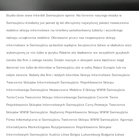
Studio stron www Interbit Świnoujście opinie. Na terenie naszego miasta w
Świnoujściu działamy już ponad 25 lat oferujemy najwyższej jakości nowoczesne
mobilne sklepy internetowe na telefony samohartowny tablety i wszelkiego
rodzaju urządzenia mobilne. Oferowane przez nas responsywne sklepy
internatowe w Świnoujściu są bardzo wydajne bezpieczne łatwe w obsłudze oraz
wykonujemy je nie tylko w języku Polskim ale dosłownie we wszystkich językach
świata dla firm z całego świata. Dzięki naszym e sklepom www będziesz mógł
docierać nie tylko do klientów w Świnoujściu ale w całej Polsce Europie lub na
całym świecie. Rabaty dla firm i stałych klientów. Sklepy Internetowe Świnoujście
Tworzenie Sklepów Internetowych Świnoujście. Projektowanie Sklepu
Internetowego Świnoujście Nowoczesne Mobilne E Sklepy WWW Świnoujście.
Tanio Cena Tworzenie Sklepu Internetowego Świnoujście Cennik Tanie
Projektowanie Sklepów Internetowych Świnoujście Ceny Promocje Tworzenie
Sklepów WWW Świnoujście. Najtaniej Projektowanie Sklepu WWW Świnoujście
Firma Informatyczna w Świnoujściu Tworzenie Sklepu WWW Świnoujście. Agencja
Interaktywna Marketingowa Pozycjonowanie Projektowanie Sklepów
Internetowych Świnoujście Austria Litwa Belgia Luksemburg Bułgaria Łotwa