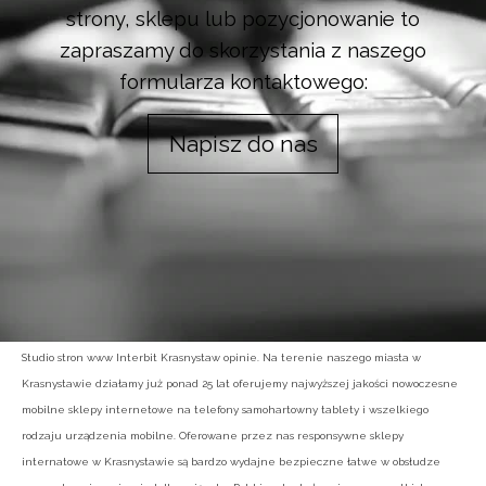
strony, sklepu lub pozycjonowanie to
zapraszamy do skorzystania z naszego
formularza kontaktowego:
Napisz do nas
Studio stron www Interbit Krasnystaw opinie. Na terenie naszego miasta w
Krasnystawie działamy już ponad 25 lat oferujemy najwyższej jakości nowoczesne
mobilne sklepy internetowe na telefony samohartowny tablety i wszelkiego
rodzaju urządzenia mobilne. Oferowane przez nas responsywne sklepy
internatowe w Krasnystawie są bardzo wydajne bezpieczne łatwe w obsłudze