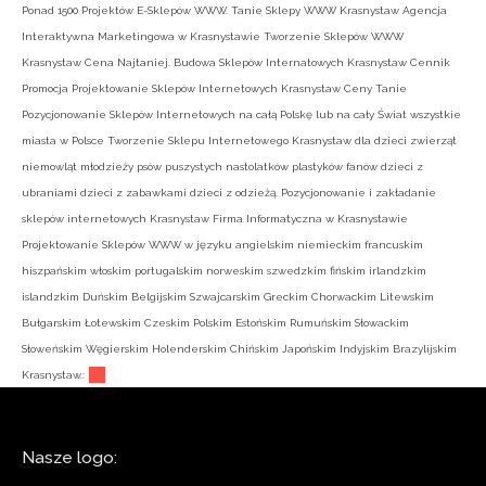
Ponad 1500 Projektów E-Sklepów WWW. Tanie Sklepy WWW Krasnystaw Agencja
Interaktywna Marketingowa w Krasnystawie Tworzenie Sklepów WWW
Krasnystaw Cena Najtaniej. Budowa Sklepów Internatowych Krasnystaw Cennik
Promocja Projektowanie Sklepów Internetowych Krasnystaw Ceny Tanie
Pozycjonowanie Sklepów Internetowych na całą Polskę lub na cały Świat wszystkie
miasta w Polsce Tworzenie Sklepu Internetowego Krasnystaw dla dzieci zwierząt
niemowląt młodzieży psów puszystych nastolatków plastyków fanów dzieci z
ubraniami dzieci z zabawkami dzieci z odzieżą. Pozycjonowanie i zakładanie
sklepów internetowych Krasnystaw Firma Informatyczna w Krasnystawie
Projektowanie Sklepów WWW w języku angielskim niemieckim francuskim
hiszpańskim włoskim portugalskim norweskim szwedzkim fińskim irlandzkim
islandzkim Duńskim Belgijskim Szwajcarskim Greckim Chorwackim Litewskim
Bułgarskim Łotewskim Czeskim Polskim Estońskim Rumuńskim Słowackim
Słoweńskim Węgierskim Holenderskim Chińskim Japońskim Indyjskim Brazylijskim
Krasnystaw.:
Nasze logo: