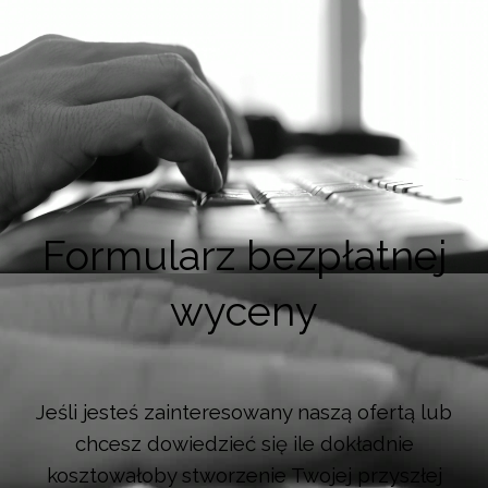
Formularz bezpłatnej
wyceny
Jeśli jesteś zainteresowany naszą ofertą lub
chcesz dowiedzieć się ile dokładnie
kosztowałoby stworzenie Twojej przyszłej