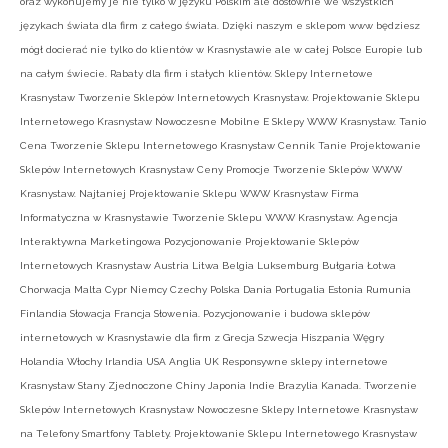
oraz wykonujemy je nie tylko w języku Polskim ale dosłownie we wszystkich
językach świata dla firm z całego świata. Dzięki naszym e sklepom www będziesz
mógł docierać nie tylko do klientów w Krasnystawie ale w całej Polsce Europie lub
na całym świecie. Rabaty dla firm i stałych klientów. Sklepy Internetowe
Krasnystaw Tworzenie Sklepów Internetowych Krasnystaw. Projektowanie Sklepu
Internetowego Krasnystaw Nowoczesne Mobilne E Sklepy WWW Krasnystaw. Tanio
Cena Tworzenie Sklepu Internetowego Krasnystaw Cennik Tanie Projektowanie
Sklepów Internetowych Krasnystaw Ceny Promocje Tworzenie Sklepów WWW
Krasnystaw. Najtaniej Projektowanie Sklepu WWW Krasnystaw Firma
Informatyczna w Krasnystawie Tworzenie Sklepu WWW Krasnystaw. Agencja
Interaktywna Marketingowa Pozycjonowanie Projektowanie Sklepów
Internetowych Krasnystaw Austria Litwa Belgia Luksemburg Bułgaria Łotwa
Chorwacja Malta Cypr Niemcy Czechy Polska Dania Portugalia Estonia Rumunia
Finlandia Słowacja Francja Słowenia. Pozycjonowanie i budowa sklepów
internetowych w Krasnystawie dla firm z Grecja Szwecja Hiszpania Węgry
Holandia Włochy Irlandia USA Anglia UK Responsywne sklepy internetowe
Krasnystaw Stany Zjednoczone Chiny Japonia Indie Brazylia Kanada. Tworzenie
Sklepów Internetowych Krasnystaw Nowoczesne Sklepy Internetowe Krasnystaw
na Telefony Smartfony Tablety. Projektowanie Sklepu Internetowego Krasnystaw