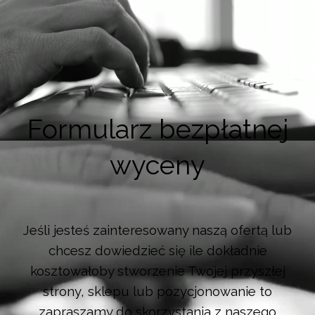
Formularz bezpłatnej
wyceny
Jeśli jesteś zainteresowany naszą ofertą lub
chcesz dowiedzieć się ile dokładnie
kosztowałoby stworzenie Twojej przyszłej
strony, sklepu lub pozycjonowanie to
zapraszamy do skorzystania z naszego