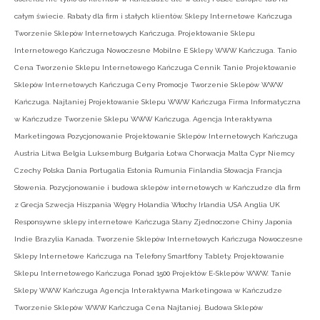
całym świecie. Rabaty dla firm i stałych klientów. Sklepy Internetowe Kańczuga
Tworzenie Sklepów Internetowych Kańczuga. Projektowanie Sklepu
Internetowego Kańczuga Nowoczesne Mobilne E Sklepy WWW Kańczuga. Tanio
Cena Tworzenie Sklepu Internetowego Kańczuga Cennik Tanie Projektowanie
Sklepów Internetowych Kańczuga Ceny Promocje Tworzenie Sklepów WWW
Kańczuga. Najtaniej Projektowanie Sklepu WWW Kańczuga Firma Informatyczna
w Kańczudze Tworzenie Sklepu WWW Kańczuga. Agencja Interaktywna
Marketingowa Pozycjonowanie Projektowanie Sklepów Internetowych Kańczuga
Austria Litwa Belgia Luksemburg Bułgaria Łotwa Chorwacja Malta Cypr Niemcy
Czechy Polska Dania Portugalia Estonia Rumunia Finlandia Słowacja Francja
Słowenia. Pozycjonowanie i budowa sklepów internetowych w Kańczudze dla firm
z Grecja Szwecja Hiszpania Węgry Holandia Włochy Irlandia USA Anglia UK
Responsywne sklepy internetowe Kańczuga Stany Zjednoczone Chiny Japonia
Indie Brazylia Kanada. Tworzenie Sklepów Internetowych Kańczuga Nowoczesne
Sklepy Internetowe Kańczuga na Telefony Smartfony Tablety. Projektowanie
Sklepu Internetowego Kańczuga Ponad 1500 Projektów E-Sklepów WWW. Tanie
Sklepy WWW Kańczuga Agencja Interaktywna Marketingowa w Kańczudze
Tworzenie Sklepów WWW Kańczuga Cena Najtaniej. Budowa Sklepów