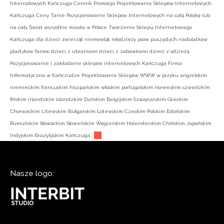
Internatowych Kańczuga Cennik Promocja Projektowanie Sklepów Internetowych
Kańczuga Ceny Tanie Pozycjonowanie Sklepów Internetowych na całą Polskę lub
na cały Świat wszystkie miasta w Polsce Tworzenie Sklepu Internetowego
Kańczuga dla dzieci zwierząt niemowląt młodzieży psów puszystych nastolatków
plastyków fanów dzieci z ubraniami dzieci z zabawkami dzieci z odzieżą.
Pozycjonowanie i zakładanie sklepów internetowych Kańczuga Firma
Informatyczna w Kańczudze Projektowanie Sklepów WWW w języku angielskim
niemieckim francuskim hiszpańskim włoskim portugalskim norweskim szwedzkim
fińskim irlandzkim islandzkim Duńskim Belgijskim Szwajcarskim Greckim
Chorwackim Litewskim Bułgarskim Łotewskim Czeskim Polskim Estońskim
Rumuńskim Słowackim Słoweńskim Węgierskim Holenderskim Chińskim Japońskim
Indyjskim Brazylijskim Kańczuga.:
Nasze logo: