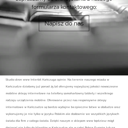
formularza kontaktowego:
Napisz do nas
Studio stron www Interbit Kańczuga opinie. Na terenie naszego miasta w
Kańczudze działamy już ponad 25 lat oferujemy najwyższej jakości nowoczesne
mobilne sklepy internetowe na telefony samohartowny tablety i wszelkiego
rodzaju urządzenia mobilne. Oferowane przez nas responsywne sklepy
internatowe w Kańczudze są bardzo wydajne bezpieczne łatwe w obsłudze oraz
wykonujemy je nie tylko w języku Polskim ale dosłownie we wszystkich językach
świata dla firm z całego świata. Dzięki naszym e sklepom www będziesz mógł
docierać nie tylko do klientów w Kańczudze ale w całej Polsce Europie lub na