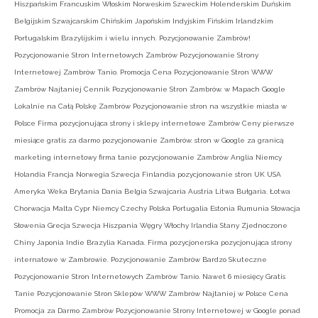
Hiszpańskim Francuskim Włoskim Norweskim Szweckim Holenderskim Duńskim
Belgijskim Szwajcarskim Chińskim Japońskim Indyjskim Fińskim Irlandzkim
Portugalskim Brazylijskim i wielu innych. Pozycjonowanie Zambrów!
Pozycjonowanie Stron Internetowych Zambrów Pozycjonowanie Strony
Internetowej Zambrów Tanio. Promocja Cena Pozycjonowanie Stron WWW
Zambrów Najtaniej Cennik Pozycjonowanie Stron Zambrów. w Mapach Google
Lokalnie na Całą Polskę Zambrów Pozycjonowanie stron na wszystkie miasta w
Polsce Firma pozycjonująca strony i sklepy internetowe Zambrów Ceny pierwsze
miesiące gratis za darmo pozycjonowanie Zambrów. stron w Google za granicą
marketing internetowy firma tanie pozycjonowanie Zambrów Anglia Niemcy
Holandia Francja Norwegia Szwecja Finlandia pozycjonowanie stron UK USA
Ameryka Weka Brytania Dania Belgia Szwajcaria Austria Litwa Bułgaria. Łotwa
Chorwacja Malta Cypr Niemcy Czechy Polska Portugalia Estonia Rumunia Słowacja
Słowenia Grecja Szwecja Hiszpania Węgry Włochy Irlandia Stany Zjednoczone
Chiny Japonia Indie Brazylia Kanada. Firma pozycjonerska pozycjonująca strony
internatowe w Zambrowie. Pozycjonowanie Zambrów Bardzo Skuteczne
Pozycjonowanie Stron Internetowych Zambrów Tanio. Nawet 6 miesięcy Gratis
Tanie Pozycjonowanie Stron Sklepów WWW Zambrów Najtaniej w Polsce Cena
Promocja za Darmo Zambrów Pozycjonowanie Strony Internetowej w Google ponad