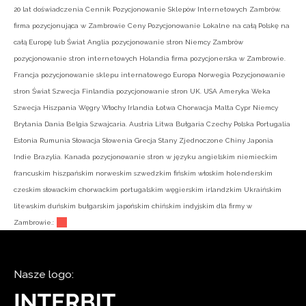
20 lat doświadczenia Cennik Pozycjonowanie Sklepów Internetowych Zambrów.
firma pozycjonująca w Zambrowie Ceny Pozycjonowanie Lokalne na całą Polskę na
całą Europę lub Świat Anglia pozycjonowanie stron Niemcy Zambrów
pozycjonowanie stron internetowych Holandia firma pozycjonerska w Zambrowie.
Francja pozycjonowanie sklepu internatowego Europa Norwegia Pozycjonowanie
stron Świat Szwecja Finlandia pozycjonowanie stron UK. USA Ameryka Weka
Szwecja Hiszpania Węgry Włochy Irlandia Łotwa Chorwacja Malta Cypr Niemcy
Brytania Dania Belgia Szwajcaria. Austria Litwa Bułgaria Czechy Polska Portugalia
Estonia Rumunia Słowacja Słowenia Grecja Stany Zjednoczone Chiny Japonia
Indie Brazylia. Kanada pozycjonowanie stron w języku angielskim niemieckim
francuskim hiszpańskim norweskim szwedzkim fińskim włoskim holenderskim
czeskim słowackim chorwackim portugalskim węgierskim irlandzkim Ukraińskim
litewskim duńskim bułgarskim japońskim chińskim indyjskim dla firmy w
Zambrowie.:
Nasze logo: