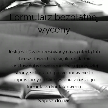
Formularz bezpłatnej
wyceny
Jeśli jesteś zainteresowany naszą ofertą lub
chcesz dowiedzieć się ile dokładnie
kosztowałoby stworzenie Twojej przyszłej
strony, sklepu lub pozycjonowanie to
zapraszamy do skorzystania z naszego
formularza kontaktowego:
Napisz do nas