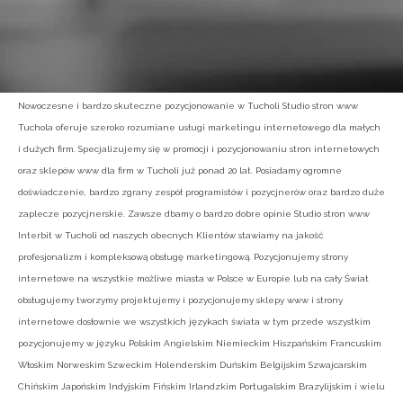
Nowoczesne i bardzo skuteczne pozycjonowanie w Tucholi Studio stron www
Tuchola oferuje szeroko rozumiane usługi marketingu internetowego dla małych
i dużych firm. Specjalizujemy się w promocji i pozycjonowaniu stron internetowych
oraz sklepów www dla firm w Tucholi już ponad 20 lat. Posiadamy ogromne
doświadczenie, bardzo zgrany zespół programistów i pozycjnerów oraz bardzo duże
zaplecze pozycjnerskie. Zawsze dbamy o bardzo dobre opinie Studio stron www
Interbit w Tucholi od naszych obecnych Klientów stawiamy na jakość
profesjonalizm i kompleksową obsługę marketingową. Pozycjonujemy strony
internetowe na wszystkie możliwe miasta w Polsce w Europie lub na cały Świat
obsługujemy tworzymy projektujemy i pozycjonujemy sklepy www i strony
internetowe dosłownie we wszystkich językach świata w tym przede wszystkim
pozycjonujemy w języku Polskim Angielskim Niemieckim Hiszpańskim Francuskim
Włoskim Norweskim Szweckim Holenderskim Duńskim Belgijskim Szwajcarskim
Chińskim Japońskim Indyjskim Fińskim Irlandzkim Portugalskim Brazylijskim i wielu