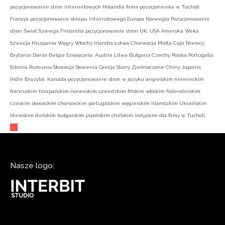
pozycjonowanie stron internetowych Holandia firma pozycjonerska w Tucholi.
Francja pozycjonowanie sklepu internatowego Europa Norwegia Pozycjonowanie
stron Świat Szwecja Finlandia pozycjonowanie stron UK. USA Ameryka Weka
Szwecja Hiszpania Węgry Włochy Irlandia Łotwa Chorwacja Malta Cypr Niemcy
Brytania Dania Belgia Szwajcaria. Austria Litwa Bułgaria Czechy Polska Portugalia
Estonia Rumunia Słowacja Słowenia Grecja Stany Zjednoczone Chiny Japonia
Indie Brazylia. Kanada pozycjonowanie stron w języku angielskim niemieckim
francuskim hiszpańskim norweskim szwedzkim fińskim włoskim holenderskim
czeskim słowackim chorwackim portugalskim węgierskim irlandzkim Ukraińskim
litewskim duńskim bułgarskim japońskim chińskim indyjskim dla firmy w Tucholi.:
Nasze logo: