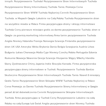
innych. Pozycjonowanie Tuchola! Pozycjonowanie Stron Internetowych Tuchola
Pozycjonowanie Strony Internetowej Tuchola Tanio. Promocja Cena
Pozycjonowanie Stron WWW Tuchola Najtaniej Cennik Pozycjonowanie Stron
Tuchola. w Mapach Google Lokalnie na Całą Polskę Tuchola Pozycjonowanie stron
na wszystkie miasta w Polsce Firma pozycjonująca strony i sklepy internetowe
Tuchola Ceny pierwsze miesiące gratis za darmo pozycjonowanie Tuchola. stron w
Google za granicą marketing internetowy firma tanie pozycjonowanie Tuchola
Anglia Niemcy Holandia Francja Norwegia Szwecja Finlandia pozycjonowanie
stron UK USA Ameryka Weka Brytania Dania Belgia Szwajcaria Austria Litwa
Bułgaria. Łotwa Chorwacja Malta Cypr Niemcy Czechy Polska Portugalia Estonia
Rumunia Słowacja Słowenia Grecja Szwecja Hiszpania Węgry Włochy Irlandia
Stany Zjednoczone Chiny Japonia Indie Brazylia Kanada. Firma pozycjonerska
pozycjonująca strony internatowe w Tucholi. Pozycjonowanie Tuchola Bardzo
Skuteczne Pozycjonowanie Stron Internetowych Tuchola Tanio. Nawet 6 miesięcy
Gratis Tanie Pozycjonowanie Stron Sklepów WWW Tuchola Najtaniej w Polsce
Cena Promocja za Darmo Tuchola Pozycjonowanie Strony Internetowej w Google
ponad 20 lat doświadczenia Cennik Pozycjonowanie Sklepów Internetowych
Tuchola. firma pozycjonująca w Tucholi Ceny Pozycjonowanie Lokalne na całą
Polskę na całą Europę lub Świat Anglia pozycjonowanie stron Niemcy Tuchola