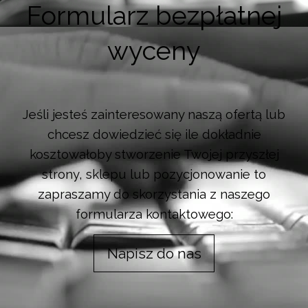
Formularz bezpłatnej
wyceny
Jeśli jesteś zainteresowany naszą ofertą lub
chcesz dowiedzieć się ile dokładnie
kosztowałoby stworzenie Twojej przyszłej
strony, sklepu lub pozycjonowanie to
zapraszamy do skorzystania z naszego
formularza kontaktowego:
Napisz do nas