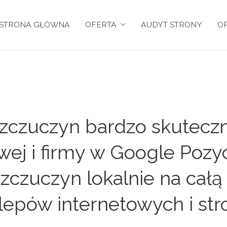
STRONA GŁÓWNA
OFERTA
AUDYT STRONY
OP
zczuczyn bardzo skuteczn
owej i firmy w Google Pozy
zczuczyn lokalnie na całą 
lepów internetowych i st