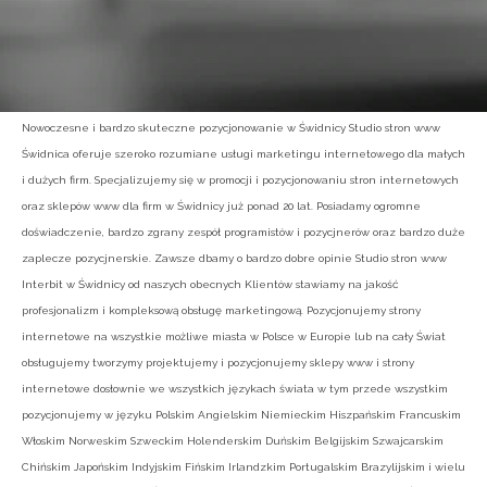
Nowoczesne i bardzo skuteczne pozycjonowanie w Świdnicy Studio stron www
Świdnica oferuje szeroko rozumiane usługi marketingu internetowego dla małych
i dużych firm. Specjalizujemy się w promocji i pozycjonowaniu stron internetowych
oraz sklepów www dla firm w Świdnicy już ponad 20 lat. Posiadamy ogromne
doświadczenie, bardzo zgrany zespół programistów i pozycjnerów oraz bardzo duże
zaplecze pozycjnerskie. Zawsze dbamy o bardzo dobre opinie Studio stron www
Interbit w Świdnicy od naszych obecnych Klientów stawiamy na jakość
profesjonalizm i kompleksową obsługę marketingową. Pozycjonujemy strony
internetowe na wszystkie możliwe miasta w Polsce w Europie lub na cały Świat
obsługujemy tworzymy projektujemy i pozycjonujemy sklepy www i strony
internetowe dosłownie we wszystkich językach świata w tym przede wszystkim
pozycjonujemy w języku Polskim Angielskim Niemieckim Hiszpańskim Francuskim
Włoskim Norweskim Szweckim Holenderskim Duńskim Belgijskim Szwajcarskim
Chińskim Japońskim Indyjskim Fińskim Irlandzkim Portugalskim Brazylijskim i wielu