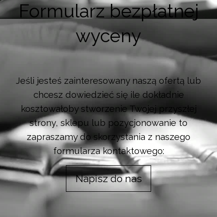
Formularz bezpłatnej
wyceny
Jeśli jesteś zainteresowany naszą ofertą lub
chcesz dowiedzieć się ile dokładnie
kosztowałoby stworzenie Twojej przyszłej
strony, sklepu lub pozycjonowanie to
zapraszamy do skorzystania z naszego
formularza kontaktowego:
Napisz do nas