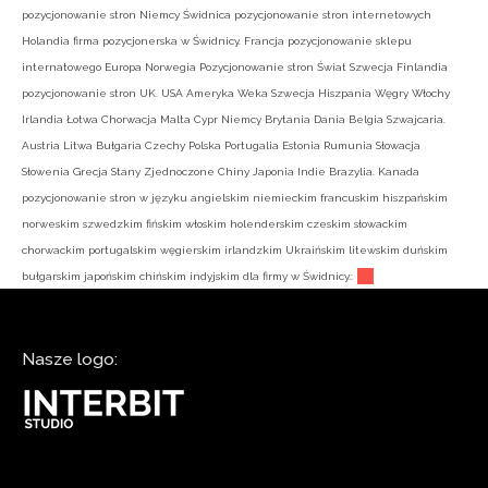
pozycjonowanie stron Niemcy Świdnica pozycjonowanie stron internetowych
Holandia firma pozycjonerska w Świdnicy. Francja pozycjonowanie sklepu
internatowego Europa Norwegia Pozycjonowanie stron Świat Szwecja Finlandia
pozycjonowanie stron UK. USA Ameryka Weka Szwecja Hiszpania Węgry Włochy
Irlandia Łotwa Chorwacja Malta Cypr Niemcy Brytania Dania Belgia Szwajcaria.
Austria Litwa Bułgaria Czechy Polska Portugalia Estonia Rumunia Słowacja
Słowenia Grecja Stany Zjednoczone Chiny Japonia Indie Brazylia. Kanada
pozycjonowanie stron w języku angielskim niemieckim francuskim hiszpańskim
norweskim szwedzkim fińskim włoskim holenderskim czeskim słowackim
chorwackim portugalskim węgierskim irlandzkim Ukraińskim litewskim duńskim
bułgarskim japońskim chińskim indyjskim dla firmy w Świdnicy.:
Nasze logo: