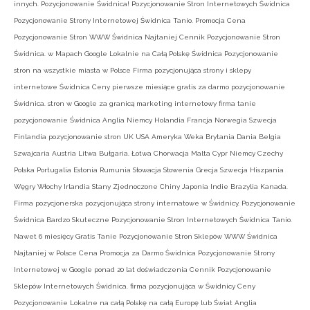
innych. Pozycjonowanie Świdnica! Pozycjonowanie Stron Internetowych Świdnica
Pozycjonowanie Strony Internetowej Świdnica Tanio. Promocja Cena
Pozycjonowanie Stron WWW Świdnica Najtaniej Cennik Pozycjonowanie Stron
Świdnica. w Mapach Google Lokalnie na Całą Polskę Świdnica Pozycjonowanie
stron na wszystkie miasta w Polsce Firma pozycjonująca strony i sklepy
internetowe Świdnica Ceny pierwsze miesiące gratis za darmo pozycjonowanie
Świdnica. stron w Google za granicą marketing internetowy firma tanie
pozycjonowanie Świdnica Anglia Niemcy Holandia Francja Norwegia Szwecja
Finlandia pozycjonowanie stron UK USA Ameryka Weka Brytania Dania Belgia
Szwajcaria Austria Litwa Bułgaria. Łotwa Chorwacja Malta Cypr Niemcy Czechy
Polska Portugalia Estonia Rumunia Słowacja Słowenia Grecja Szwecja Hiszpania
Węgry Włochy Irlandia Stany Zjednoczone Chiny Japonia Indie Brazylia Kanada.
Firma pozycjonerska pozycjonująca strony internatowe w Świdnicy. Pozycjonowanie
Świdnica Bardzo Skuteczne Pozycjonowanie Stron Internetowych Świdnica Tanio.
Nawet 6 miesięcy Gratis Tanie Pozycjonowanie Stron Sklepów WWW Świdnica
Najtaniej w Polsce Cena Promocja za Darmo Świdnica Pozycjonowanie Strony
Internetowej w Google ponad 20 lat doświadczenia Cennik Pozycjonowanie
Sklepów Internetowych Świdnica. firma pozycjonująca w Świdnicy Ceny
Pozycjonowanie Lokalne na całą Polskę na całą Europę lub Świat Anglia