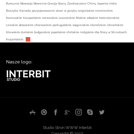
Rumunia Słowacja Słowenia Grecja Stany Zjednoczone Chiny Japonia Indie
Brazylia. Kanada pozycjonowanie stron w języku angielskim niemieckim
francuskim hiszpańskim norweskim szwedzkim fińskim włoskim holenderskim
czeskim słowackim chorwackim portugalskim węgierskim irlandzkim Ukraińskim
litewskim duńskim bułgarskim japońskim chińskim indyjskim dla firmy w Strzelcach
Krajeńskich.:
Nasze logo:
Studio Stron WWW Interbit
Copyright © 2017