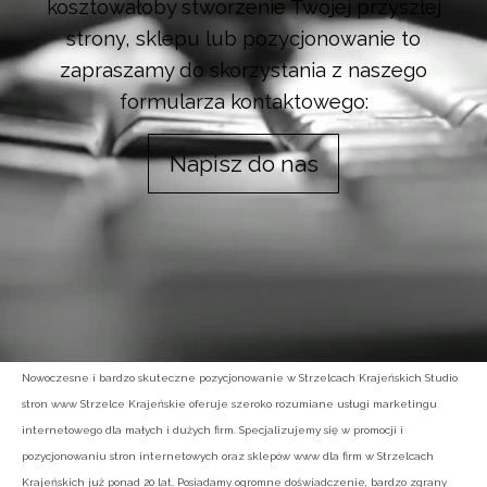
kosztowałoby stworzenie Twojej przyszłej
strony, sklepu lub pozycjonowanie to
zapraszamy do skorzystania z naszego
formularza kontaktowego:
Napisz do nas
Nowoczesne i bardzo skuteczne pozycjonowanie w Strzelcach Krajeńskich Studio
stron www Strzelce Krajeńskie oferuje szeroko rozumiane usługi marketingu
internetowego dla małych i dużych firm. Specjalizujemy się w promocji i
pozycjonowaniu stron internetowych oraz sklepów www dla firm w Strzelcach
Krajeńskich już ponad 20 lat. Posiadamy ogromne doświadczenie, bardzo zgrany