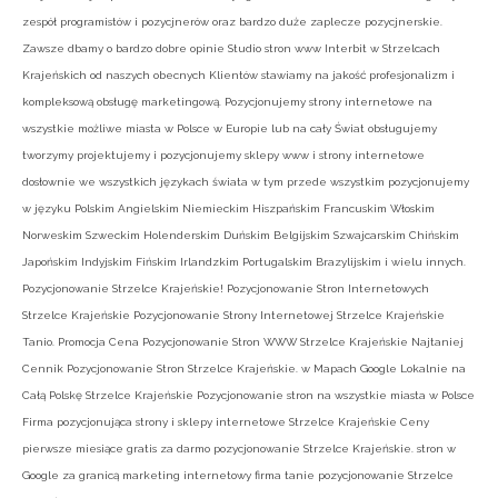
zespół programistów i pozycjnerów oraz bardzo duże zaplecze pozycjnerskie.
Zawsze dbamy o bardzo dobre opinie Studio stron www Interbit w Strzelcach
Krajeńskich od naszych obecnych Klientów stawiamy na jakość profesjonalizm i
kompleksową obsługę marketingową. Pozycjonujemy strony internetowe na
wszystkie możliwe miasta w Polsce w Europie lub na cały Świat obsługujemy
tworzymy projektujemy i pozycjonujemy sklepy www i strony internetowe
dosłownie we wszystkich językach świata w tym przede wszystkim pozycjonujemy
w języku Polskim Angielskim Niemieckim Hiszpańskim Francuskim Włoskim
Norweskim Szweckim Holenderskim Duńskim Belgijskim Szwajcarskim Chińskim
Japońskim Indyjskim Fińskim Irlandzkim Portugalskim Brazylijskim i wielu innych.
Pozycjonowanie Strzelce Krajeńskie! Pozycjonowanie Stron Internetowych
Strzelce Krajeńskie Pozycjonowanie Strony Internetowej Strzelce Krajeńskie
Tanio. Promocja Cena Pozycjonowanie Stron WWW Strzelce Krajeńskie Najtaniej
Cennik Pozycjonowanie Stron Strzelce Krajeńskie. w Mapach Google Lokalnie na
Całą Polskę Strzelce Krajeńskie Pozycjonowanie stron na wszystkie miasta w Polsce
Firma pozycjonująca strony i sklepy internetowe Strzelce Krajeńskie Ceny
pierwsze miesiące gratis za darmo pozycjonowanie Strzelce Krajeńskie. stron w
Google za granicą marketing internetowy firma tanie pozycjonowanie Strzelce