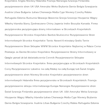
Krajeńskie Anglia Niemcy Holandia Francja Norwegia Szwecja Finlandia
pozycjonowanie stron UK USA Ameryka Weka Brytania Dania Belgia Szwajcaria
Austria Litwa Bułgaria. Łotwa Chorwacja Malta Cypr Niemcy Czechy Polska
Portugalia Estonia Rumunia Słowacja Słowenia Grecja Szwecja Hiszpania Węgry
Włochy Irlandia Stany Zjednoczone Chiny Japonia Indie Brazylia Kanada. Firma
pozycjonerska pozycjonująca strony internatowe w Strzelcach Krajeńskich.
Pozycjonowanie Strzelce Krajeńskie Bardzo Skuteczne Pozycjonowanie Stron
Internetowych Strzelce Krajeńskie Tanio. Nawet 6 miesięcy Gratis Tanie
Pozycjonowanie Stron Sklepów WWW Strzelce Krajeńskie Najtaniej w Polsce Cena
Promocja za Darmo Strzelce Krajeńskie Pozycjonowanie Strony Internetowej w
Google ponad 20 lat doświadczenia Cennik Pozycjonowanie Sklepów
Internetowych Strzelce Krajeńskie. firma pozycjonująca w Strzelcach Krajeńskich
Ceny Pozycjonowanie Lokalne na całą Polskę na całą Europę lub Świat Anglia
pozycjonowanie stron Niemcy Strzelce Krajeńskie pozycjonowanie stron
internetowych Holandia firma pozycjonerska w Strzelcach Krajeńskich. Francja
pozycjonowanie sklepu internatowego Europa Norwegia Pozycjonowanie stron
Świat Szwecja Finlandia pozycjonowanie stron UK. USA Ameryka Weka Szwecja
Hiszpania Węgry Włochy Irlandia Łotwa Chorwacja Malta Cypr Niemcy Brytania
Dania Belgia Szwajcaria. Austria Litwa Bułgaria Czechy Polska Portugalia Estonia