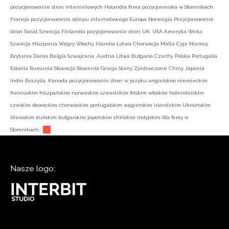
pozycjonowanie stron internetowych Holandia firma pozycjonerska w Słomnikach.
Francja pozycjonowanie sklepu internatowego Europa Norwegia Pozycjonowanie
stron Świat Szwecja Finlandia pozycjonowanie stron UK. USA Ameryka Weka
Szwecja Hiszpania Węgry Włochy Irlandia Łotwa Chorwacja Malta Cypr Niemcy
Brytania Dania Belgia Szwajcaria. Austria Litwa Bułgaria Czechy Polska Portugalia
Estonia Rumunia Słowacja Słowenia Grecja Stany Zjednoczone Chiny Japonia
Indie Brazylia. Kanada pozycjonowanie stron w języku angielskim niemieckim
francuskim hiszpańskim norweskim szwedzkim fińskim włoskim holenderskim
czeskim słowackim chorwackim portugalskim węgierskim irlandzkim Ukraińskim
litewskim duńskim bułgarskim japońskim chińskim indyjskim dla firmy w
Słomnikach.:
Nasze logo: