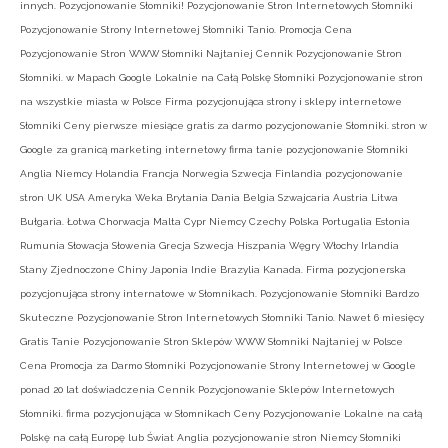
innych. Pozycjonowanie Słomniki! Pozycjonowanie Stron Internetowych Słomniki
Pozycjonowanie Strony Internetowej Słomniki Tanio. Promocja Cena
Pozycjonowanie Stron WWW Słomniki Najtaniej Cennik Pozycjonowanie Stron
Słomniki. w Mapach Google Lokalnie na Całą Polskę Słomniki Pozycjonowanie stron
na wszystkie miasta w Polsce Firma pozycjonująca strony i sklepy internetowe
Słomniki Ceny pierwsze miesiące gratis za darmo pozycjonowanie Słomniki. stron w
Google za granicą marketing internetowy firma tanie pozycjonowanie Słomniki
Anglia Niemcy Holandia Francja Norwegia Szwecja Finlandia pozycjonowanie
stron UK USA Ameryka Weka Brytania Dania Belgia Szwajcaria Austria Litwa
Bułgaria. Łotwa Chorwacja Malta Cypr Niemcy Czechy Polska Portugalia Estonia
Rumunia Słowacja Słowenia Grecja Szwecja Hiszpania Węgry Włochy Irlandia
Stany Zjednoczone Chiny Japonia Indie Brazylia Kanada. Firma pozycjonerska
pozycjonująca strony internatowe w Słomnikach. Pozycjonowanie Słomniki Bardzo
Skuteczne Pozycjonowanie Stron Internetowych Słomniki Tanio. Nawet 6 miesięcy
Gratis Tanie Pozycjonowanie Stron Sklepów WWW Słomniki Najtaniej w Polsce
Cena Promocja za Darmo Słomniki Pozycjonowanie Strony Internetowej w Google
ponad 20 lat doświadczenia Cennik Pozycjonowanie Sklepów Internetowych
Słomniki. firma pozycjonująca w Słomnikach Ceny Pozycjonowanie Lokalne na całą
Polskę na całą Europę lub Świat Anglia pozycjonowanie stron Niemcy Słomniki