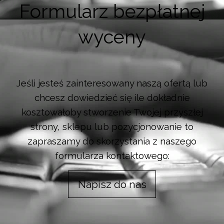
Formularz bezpłatnej
wyceny
Jeśli jesteś zainteresowany naszą ofertą lub
chcesz dowiedzieć się ile dokładnie
kosztowałoby stworzenie Twojej przyszłej
strony, sklepu lub pozycjonowanie to
zapraszamy do skorzystania z naszego
formularza kontaktowego:
Napisz do nas