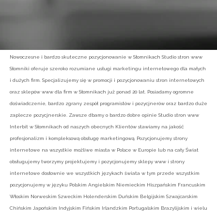
Nowoczesne i bardzo skuteczne pozycjonowanie w Słomnikach Studio stron www
Słomniki oferuje szeroko rozumiane usługi marketingu internetowego dla małych
i dużych firm. Specjalizujemy się w promocji i pozycjonowaniu stron internetowych
oraz sklepów www dla firm w Słomnikach już ponad 20 lat. Posiadamy ogromne
doświadczenie, bardzo zgrany zespół programistów i pozycjnerów oraz bardzo duże
zaplecze pozycjnerskie. Zawsze dbamy o bardzo dobre opinie Studio stron www
Interbit w Słomnikach od naszych obecnych Klientów stawiamy na jakość
profesjonalizm i kompleksową obsługę marketingową. Pozycjonujemy strony
internetowe na wszystkie możliwe miasta w Polsce w Europie lub na cały Świat
obsługujemy tworzymy projektujemy i pozycjonujemy sklepy www i strony
internetowe dosłownie we wszystkich językach świata w tym przede wszystkim
pozycjonujemy w języku Polskim Angielskim Niemieckim Hiszpańskim Francuskim
Włoskim Norweskim Szweckim Holenderskim Duńskim Belgijskim Szwajcarskim
Chińskim Japońskim Indyjskim Fińskim Irlandzkim Portugalskim Brazylijskim i wielu