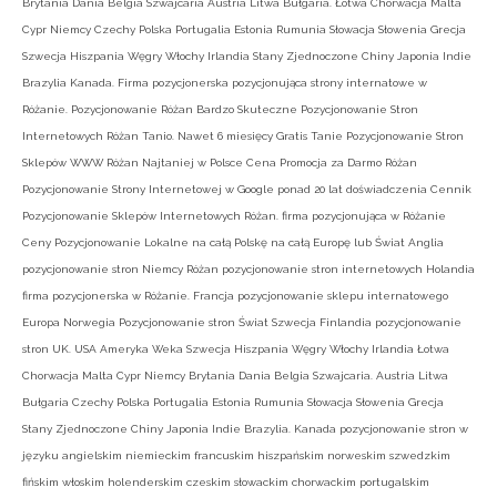
Brytania Dania Belgia Szwajcaria Austria Litwa Bułgaria. Łotwa Chorwacja Malta
Cypr Niemcy Czechy Polska Portugalia Estonia Rumunia Słowacja Słowenia Grecja
Szwecja Hiszpania Węgry Włochy Irlandia Stany Zjednoczone Chiny Japonia Indie
Brazylia Kanada. Firma pozycjonerska pozycjonująca strony internatowe w
Różanie. Pozycjonowanie Różan Bardzo Skuteczne Pozycjonowanie Stron
Internetowych Różan Tanio. Nawet 6 miesięcy Gratis Tanie Pozycjonowanie Stron
Sklepów WWW Różan Najtaniej w Polsce Cena Promocja za Darmo Różan
Pozycjonowanie Strony Internetowej w Google ponad 20 lat doświadczenia Cennik
Pozycjonowanie Sklepów Internetowych Różan. firma pozycjonująca w Różanie
Ceny Pozycjonowanie Lokalne na całą Polskę na całą Europę lub Świat Anglia
pozycjonowanie stron Niemcy Różan pozycjonowanie stron internetowych Holandia
firma pozycjonerska w Różanie. Francja pozycjonowanie sklepu internatowego
Europa Norwegia Pozycjonowanie stron Świat Szwecja Finlandia pozycjonowanie
stron UK. USA Ameryka Weka Szwecja Hiszpania Węgry Włochy Irlandia Łotwa
Chorwacja Malta Cypr Niemcy Brytania Dania Belgia Szwajcaria. Austria Litwa
Bułgaria Czechy Polska Portugalia Estonia Rumunia Słowacja Słowenia Grecja
Stany Zjednoczone Chiny Japonia Indie Brazylia. Kanada pozycjonowanie stron w
języku angielskim niemieckim francuskim hiszpańskim norweskim szwedzkim
fińskim włoskim holenderskim czeskim słowackim chorwackim portugalskim