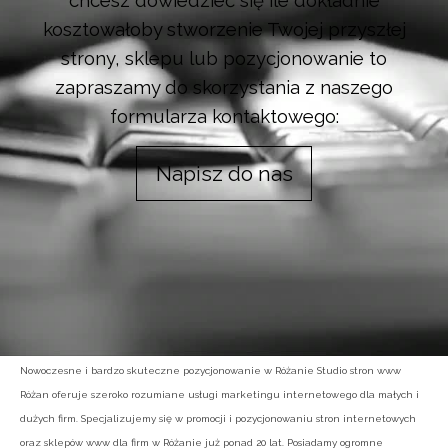
chcesz dowiedzieć się ile dokładnie
kosztowałoby stworzenie Twojej przyszłej
strony, sklepu lub pozycjonowanie to
zapraszamy do skorzystania z naszego
formularza kontaktowego:
Napisz do nas
Nowoczesne i bardzo skuteczne pozycjonowanie w Różanie Studio stron www
Różan oferuje szeroko rozumiane usługi marketingu internetowego dla małych i
dużych firm. Specjalizujemy się w promocji i pozycjonowaniu stron internetowych
oraz sklepów www dla firm w Różanie już ponad 20 lat. Posiadamy ogromne