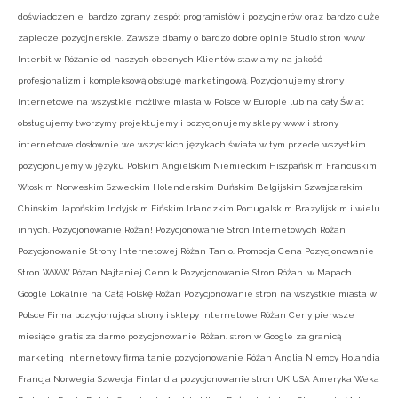
doświadczenie, bardzo zgrany zespół programistów i pozycjnerów oraz bardzo duże
zaplecze pozycjnerskie. Zawsze dbamy o bardzo dobre opinie Studio stron www
Interbit w Różanie od naszych obecnych Klientów stawiamy na jakość
profesjonalizm i kompleksową obsługę marketingową. Pozycjonujemy strony
internetowe na wszystkie możliwe miasta w Polsce w Europie lub na cały Świat
obsługujemy tworzymy projektujemy i pozycjonujemy sklepy www i strony
internetowe dosłownie we wszystkich językach świata w tym przede wszystkim
pozycjonujemy w języku Polskim Angielskim Niemieckim Hiszpańskim Francuskim
Włoskim Norweskim Szweckim Holenderskim Duńskim Belgijskim Szwajcarskim
Chińskim Japońskim Indyjskim Fińskim Irlandzkim Portugalskim Brazylijskim i wielu
innych. Pozycjonowanie Różan! Pozycjonowanie Stron Internetowych Różan
Pozycjonowanie Strony Internetowej Różan Tanio. Promocja Cena Pozycjonowanie
Stron WWW Różan Najtaniej Cennik Pozycjonowanie Stron Różan. w Mapach
Google Lokalnie na Całą Polskę Różan Pozycjonowanie stron na wszystkie miasta w
Polsce Firma pozycjonująca strony i sklepy internetowe Różan Ceny pierwsze
miesiące gratis za darmo pozycjonowanie Różan. stron w Google za granicą
marketing internetowy firma tanie pozycjonowanie Różan Anglia Niemcy Holandia
Francja Norwegia Szwecja Finlandia pozycjonowanie stron UK USA Ameryka Weka