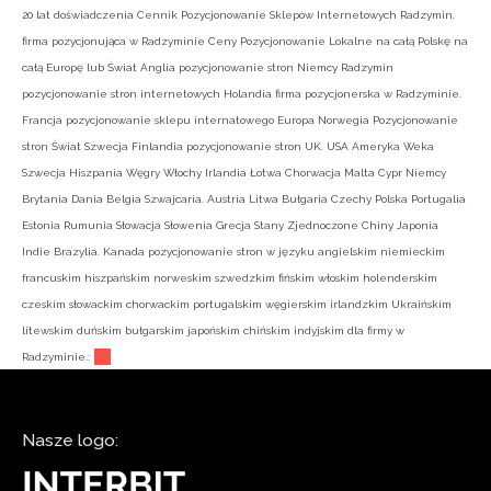
20 lat doświadczenia Cennik Pozycjonowanie Sklepów Internetowych Radzymin.
firma pozycjonująca w Radzyminie Ceny Pozycjonowanie Lokalne na całą Polskę na
całą Europę lub Świat Anglia pozycjonowanie stron Niemcy Radzymin
pozycjonowanie stron internetowych Holandia firma pozycjonerska w Radzyminie.
Francja pozycjonowanie sklepu internatowego Europa Norwegia Pozycjonowanie
stron Świat Szwecja Finlandia pozycjonowanie stron UK. USA Ameryka Weka
Szwecja Hiszpania Węgry Włochy Irlandia Łotwa Chorwacja Malta Cypr Niemcy
Brytania Dania Belgia Szwajcaria. Austria Litwa Bułgaria Czechy Polska Portugalia
Estonia Rumunia Słowacja Słowenia Grecja Stany Zjednoczone Chiny Japonia
Indie Brazylia. Kanada pozycjonowanie stron w języku angielskim niemieckim
francuskim hiszpańskim norweskim szwedzkim fińskim włoskim holenderskim
czeskim słowackim chorwackim portugalskim węgierskim irlandzkim Ukraińskim
litewskim duńskim bułgarskim japońskim chińskim indyjskim dla firmy w
Radzyminie.:
Nasze logo: