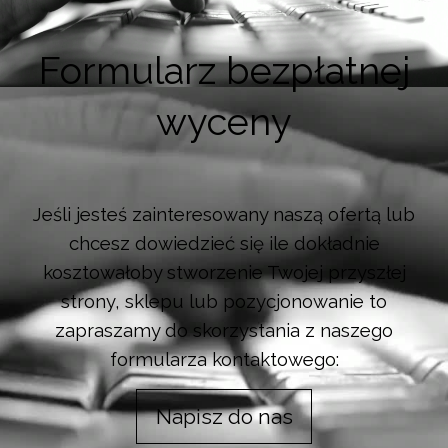
Formularz bezpłatnej
wyceny
Jeśli jesteś zainteresowany naszą ofertą lub
chcesz dowiedzieć się ile dokładnie
kosztowałoby stworzenie Twojej przyszłej
strony, sklepu lub pozycjonowanie to
zapraszamy do skorzystania z naszego
formularza kontaktowego:
Napisz do nas