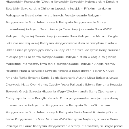
Hiszpańskim Francuskim Włoskim Norweskim Szweckim Holenderskim Duńskim
Belgijskim Szwajcarskim Chińskim Japońskim Indyjskim Fińskim Irlandzkim
Portugalskim Brazylijskim i wielu innych. Pozycjonowanie Radzymin!
Pozycjonowanie Stron Internetowych Radzymin Pozycjonowanie Strony
Internetowej Radzymin Tanio. Promocja Cena Pozycjonowanie Stron WWW
Radzymin Najtaniej Cennik Pozycjonowanie Stron Radzymin. w Mapach Google
Lokalnie na Całą Polskę Radzymin Pozycjonowanie stron na wszystkie miasta w
Polsce Firma pozycjonująca strony i sklepy internetowe Radzymin Ceny pierwsze
miesiące gratis za darmo pozycjonowanie Radzymin. stron w Google za granicą
marketing internetowy firma tanie pozycjonowanie Radzymin Anglia Niemcy
Holandia Francja Norwegia Szwecja Finlandia pozycjonowanie stron UK USA
Ameryka Weka Brytania Dania Belgia Szwajcaria Austria Litwa Bułgaria. Łotwa
Chorwacja Malta Cypr Niemcy Czechy Polska Portugalia Estonia Rumunia Słowacja
Słowenia Grecja Szwecja Hiszpania Węgry Włochy Irlandia Stany Zjednoczone
Chiny Japonia Indie Brazylia Kanada. Firma pozycjonerska pozycjonująca strony
internatowe w Radzyminie. Pozycjonowanie Radzymin Bardzo Skuteczne
Pozycjonowanie Stron Internetowych Radzymin Tanio. Nawet 6 miesięcy Gratis
Tanie Pozycjonowanie Stron Sklepów WWW Radzymin Najtaniej w Polsce Cena
Promocja za Darmo Radzymin Pozycjonowanie Strony Internetowej w Google ponad