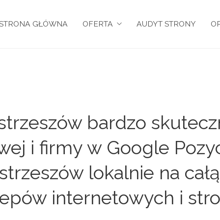
STRONA GŁÓWNA
OFERTA
AUDYT STRONY
OP
trzeszów bardzo skutecz
owej i firmy w Google Pozy
trzeszów lokalnie na całą
epów internetowych i st