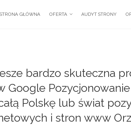
STRONA GŁÓWNA
OFERTA
AUDYT STRONY
OP
esze bardzo skuteczna pro
y w Google Pozycjonowanie
 całą Polskę lub świat po
rnetowych i stron www Orz