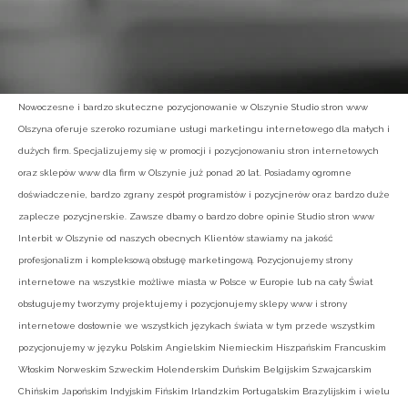
Nowoczesne i bardzo skuteczne pozycjonowanie w Olszynie Studio stron www
Olszyna oferuje szeroko rozumiane usługi marketingu internetowego dla małych i
dużych firm. Specjalizujemy się w promocji i pozycjonowaniu stron internetowych
oraz sklepów www dla firm w Olszynie już ponad 20 lat. Posiadamy ogromne
doświadczenie, bardzo zgrany zespół programistów i pozycjnerów oraz bardzo duże
zaplecze pozycjnerskie. Zawsze dbamy o bardzo dobre opinie Studio stron www
Interbit w Olszynie od naszych obecnych Klientów stawiamy na jakość
profesjonalizm i kompleksową obsługę marketingową. Pozycjonujemy strony
internetowe na wszystkie możliwe miasta w Polsce w Europie lub na cały Świat
obsługujemy tworzymy projektujemy i pozycjonujemy sklepy www i strony
internetowe dosłownie we wszystkich językach świata w tym przede wszystkim
pozycjonujemy w języku Polskim Angielskim Niemieckim Hiszpańskim Francuskim
Włoskim Norweskim Szweckim Holenderskim Duńskim Belgijskim Szwajcarskim
Chińskim Japońskim Indyjskim Fińskim Irlandzkim Portugalskim Brazylijskim i wielu