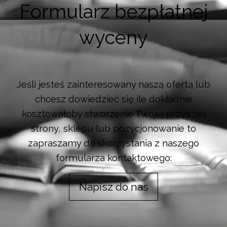
Formularz bezpłatnej
wyceny
Jeśli jesteś zainteresowany naszą ofertą lub
chcesz dowiedzieć się ile dokładnie
kosztowałoby stworzenie Twojej przyszłej
strony, sklepu lub pozycjonowanie to
zapraszamy do skorzystania z naszego
formularza kontaktowego:
Napisz do nas