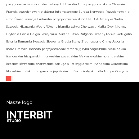
pozycjonowanie stron internetowych Holandia firma pozycjonerska w Olszynie.
Francja pozycjonowanie sklepu internatowego Europa Norwegia Pozycjonowanie
stron Świat Szwecja Finlandia pozycjonowanie stron UK. USA Ameryka Weka
Szwecja Hiszpania Węgry Włochy Irlandia Łotwa Chorwacja Malta Cypr Niemcy
Brytania Dania Belgia Szwajcaria. Austria Litwa Bułgaria Czechy Polska Portugalia
Estonia Rumunia Słowacja Słowenia Grecja Stany Zjednoczone Chiny Japonia
Indie Brazylia. Kanada pozycjonowanie stron w języku angielskim niemieckim
francuskim hiszpańskim norweskim szwedzkim fińskim włoskim holenderskim
czeskim słowackim chorwackim portugalskim węgierskim irlandzkim Ukraińskim
litewskim duńskim bułgarskim japońskim chińskim indyjskim dla firmy w Olszynie.:
Nasze logo: