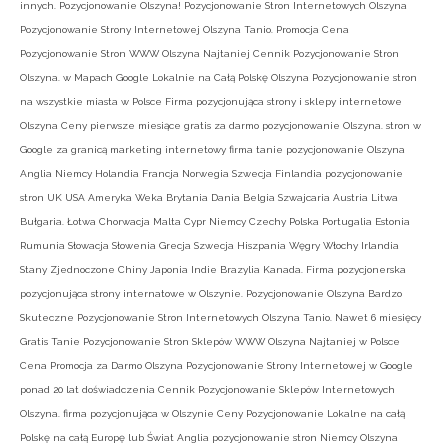
innych. Pozycjonowanie Olszyna! Pozycjonowanie Stron Internetowych Olszyna
Pozycjonowanie Strony Internetowej Olszyna Tanio. Promocja Cena
Pozycjonowanie Stron WWW Olszyna Najtaniej Cennik Pozycjonowanie Stron
Olszyna. w Mapach Google Lokalnie na Całą Polskę Olszyna Pozycjonowanie stron
na wszystkie miasta w Polsce Firma pozycjonująca strony i sklepy internetowe
Olszyna Ceny pierwsze miesiące gratis za darmo pozycjonowanie Olszyna. stron w
Google za granicą marketing internetowy firma tanie pozycjonowanie Olszyna
Anglia Niemcy Holandia Francja Norwegia Szwecja Finlandia pozycjonowanie
stron UK USA Ameryka Weka Brytania Dania Belgia Szwajcaria Austria Litwa
Bułgaria. Łotwa Chorwacja Malta Cypr Niemcy Czechy Polska Portugalia Estonia
Rumunia Słowacja Słowenia Grecja Szwecja Hiszpania Węgry Włochy Irlandia
Stany Zjednoczone Chiny Japonia Indie Brazylia Kanada. Firma pozycjonerska
pozycjonująca strony internatowe w Olszynie. Pozycjonowanie Olszyna Bardzo
Skuteczne Pozycjonowanie Stron Internetowych Olszyna Tanio. Nawet 6 miesięcy
Gratis Tanie Pozycjonowanie Stron Sklepów WWW Olszyna Najtaniej w Polsce
Cena Promocja za Darmo Olszyna Pozycjonowanie Strony Internetowej w Google
ponad 20 lat doświadczenia Cennik Pozycjonowanie Sklepów Internetowych
Olszyna. firma pozycjonująca w Olszynie Ceny Pozycjonowanie Lokalne na całą
Polskę na całą Europę lub Świat Anglia pozycjonowanie stron Niemcy Olszyna