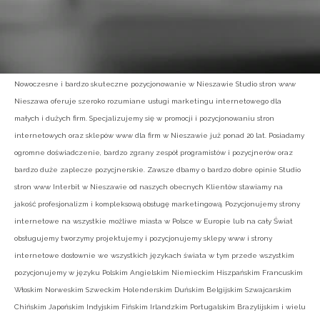
Nowoczesne i bardzo skuteczne pozycjonowanie w Nieszawie Studio stron www
Nieszawa oferuje szeroko rozumiane usługi marketingu internetowego dla
małych i dużych firm. Specjalizujemy się w promocji i pozycjonowaniu stron
internetowych oraz sklepów www dla firm w Nieszawie już ponad 20 lat. Posiadamy
ogromne doświadczenie, bardzo zgrany zespół programistów i pozycjnerów oraz
bardzo duże zaplecze pozycjnerskie. Zawsze dbamy o bardzo dobre opinie Studio
stron www Interbit w Nieszawie od naszych obecnych Klientów stawiamy na
jakość profesjonalizm i kompleksową obsługę marketingową. Pozycjonujemy strony
internetowe na wszystkie możliwe miasta w Polsce w Europie lub na cały Świat
obsługujemy tworzymy projektujemy i pozycjonujemy sklepy www i strony
internetowe dosłownie we wszystkich językach świata w tym przede wszystkim
pozycjonujemy w języku Polskim Angielskim Niemieckim Hiszpańskim Francuskim
Włoskim Norweskim Szweckim Holenderskim Duńskim Belgijskim Szwajcarskim
Chińskim Japońskim Indyjskim Fińskim Irlandzkim Portugalskim Brazylijskim i wielu