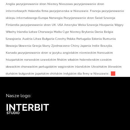
Anglia pozycjonowanie stron Niemcy Nieszawa pozycjonowanie stron
internetowych Holandia firma pozycjonerska w Nieszawie. Francja pozycjonowanie
sklepu internatowego Europa Norwegia Pozycjonowanie stron Świat Szwecja
Finlandia pozycjonowanie stron UK. USA Ameryka Weka Szwecja Hiszpania Węgry
Włochy Irlandia Łotwa Chorwacja Malta Cypr Niemcy Brytania Dania Belgia
Szwajcaria. Austria Litwa Bułgaria Czechy Polska Portugalia Estonia Rumunia
Słowacja Słowenia Grecja Stany Zjednoczone Chiny Japonia Indie Brazylia.
Kanada pozycjonowanie stron w języku angielskim niemieckim francuskim
hiszpańskim norweskim szwedzkim fińskim włoskim holenderskim czeskim
słowackim chorwackim portugalskim węgierskim irlandzkim Ukraińskim litewskim
duńskim bułgarskim japońskim chińskim indyjskim dla firmy w Nieszawie.:
Nasze logo: