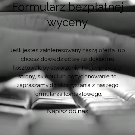
Formularz bezpłatnej
wyceny
Jeśli jesteś zainteresowany naszą ofertą lub
chcesz dowiedzieć się ile dokładnie
kosztowałoby stworzenie Twojej przyszłej
strony, sklepu lub pozycjonowanie to
zapraszamy do skorzystania z naszego
formularza kontaktowego:
Napisz do nas