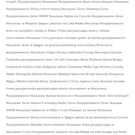
innych. Pozycjonowanie Nieszawa! Pozycjonowanie Stron Internetowych Nieszawa
Pozycjonowanie Strony Internetowej Nieszawa Tanio. Promocja Cena
Pozycjonowanie Stron WWW Nieszawa Najtaniej Cennik Pozycjonowanie Stron
Nieszawa. w Mapach Google Lokalnie na Całą Polskę Nieszawa Pozycjonowanie
stron na wszystkie miasta w Polsce Firma pozycjonująca strony i sklepy
internetowe Nieszawa Ceny pierwsze miesiące gratis za darmo pozycjonowanie
Nieszawa. stron w Google za granicą marketing internetowy firma tanie
pozycjonowanie Nieszawa Anglia Niemcy Holandia Francja Norwegia Szwecja
Finlandia pozycjonowanie stron UK USA Ameryka Weka Brytania Dania Belgia
Szwajcaria Austria Litwa Bułgaria. Łotwa Chorwacja Malta Cypr Niemcy Czechy
Polska Portugalia Estonia Rumunia Słowacja Słowenia Grecja Szwecja Hiszpania
Węgry Włochy Irlandia Stany Zjednoczone Chiny Japonia Indie Brazylia Kanada.
Firma pozycjonerska pozycjonująca strony internatowe w Nieszawie.
Pozycjonowanie Nieszawa Bardzo Skuteczne Pozycjonowanie Stron Internetowych
Nieszawa Tanio. Nawet 6 miesięcy Gratis Tanie Pozycjonowanie Stron Sklepów
WWW Nieszawa Najtaniej w Polsce Cena Promocja za Darmo Nieszawa
Pozycjonowanie Strony Internetowej w Google ponad 20 lat doświadczenia Cennik
Pozycjonowanie Sklepów Internetowych Nieszawa. firma pozycjonująca w
Nieszawie Ceny Pozycjonowanie Lokalne na całą Polskę na całą Europę lub Świat