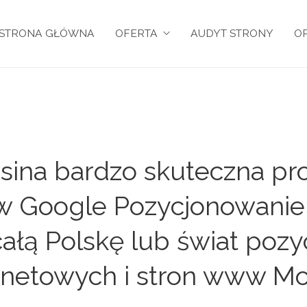
STRONA GŁÓWNA
OFERTA
AUDYT STRONY
OP
ina bardzo skuteczna pro
y w Google Pozycjonowanie
całą Polskę lub świat po
rnetowych i stron www Mo