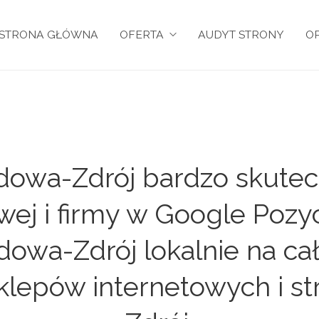
STRONA GŁÓWNA
OFERTA
AUDYT STRONY
OP
owa-Zdrój bardzo skutec
owej i firmy w Google Pozy
owa-Zdrój lokalnie na cał
klepów internetowych i 