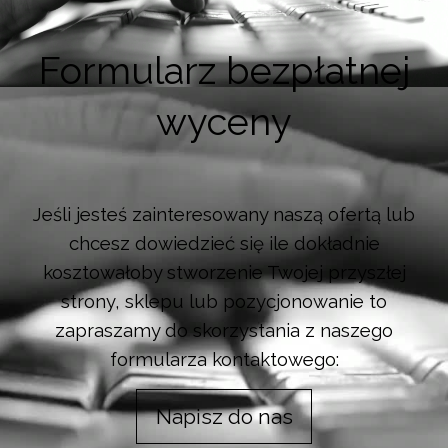
Formularz bezpłatnej
wyceny
Jeśli jesteś zainteresowany naszą ofertą lub
chcesz dowiedzieć się ile dokładnie
kosztowałoby stworzenie Twojej przyszłej
strony, sklepu lub pozycjonowanie to
zapraszamy do skorzystania z naszego
formularza kontaktowego:
Napisz do nas