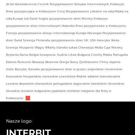
20 lat doświadczenia Cennik Pozycjonowanie Sklepów Internetowych Krotoszyn.
firma pozycjonująca w Krotoszynie Ceny Pozycjonowanie Lokalne na całą Polskę na
całą Europę lub Świat Anglia pozycjonowanie stron Niemcy Krotoszyn
pozycjonowanie stron internetowych Holandia firma pozycjonerska w Krotoszynie.
Francja pozycjonowanie sklepu internatowego Europa Norwegia Pozycjonowanie
stron Świat Szwecja Finlandia pozycjonowanie stron UK. USA Ameryka Weka
Szwecja Hiszpania Węgry Włochy Irlandia Łotwa Chorwacja Malta Cypr Niemcy
Brytania Dania Belgia Szwajcaria. Austria Litwa Bułgaria Czechy Polska Portugalia
Estonia Rumunia Słowacja Słowenia Grecja Stany Zjednoczone Chiny Japonia
Indie Brazylia. Kanada pozycjonowanie stron w języku angielskim niemieckim
francuskim hiszpańskim norweskim szwedzkim fińskim włoskim holenderskim
czeskim słowackim chorwackim portugalskim węgierskim irlandzkim Ukraińskim
litewskim duńskim bułgarskim japońskim chińskim indyjskim dla firmy w
Krotoszynie.:
Nasze logo: