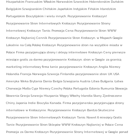
Hiszpańskim Francuskim Włoskim Norweskim Szweckim Holenderskim Duńskim
Belgijskim Szwajcarskim Chińskim Japońskim Indyjskim Fińskim Irlandzkim
Portugalskim Brazylijskim i wielu innych. Pozycjonowanie Krotoszyn!
Pozycjonowanie Stron Internetowych Krotoszyn Pozycjonowanie Strony
Internetowej Krotoszyn Tanio. Promocja Cena Pozycjonowanie Stron WWW
Krotoszyn Najtaniej Cennik Pozycjonowanie Stron Krotoszyn. w Mapach Google
Lokalnie na Całą Polskę Krotoszyn Pozycjonowanie stron na wszystkie miasta w
Polsce Firma pozycjonująca strony i sklepy internetowe Krotoszyn Ceny pierwsze
miesiące gratis za darmo pozycjonowanie Krotoszyn. stron w Google za granicą
marketing internetowy firma tanie pozycjonowanie Krotoszyn Anglia Niemcy
Holandia Francja Norwegia Szwecja Finlandia pozycjonowanie stron UK USA
Ameryka Weka Brytania Dania Belgia Szwajcaria Austria Litwa Bułgaria. Łotwa
Chorwacja Malta Cypr Niemcy Czechy Polska Portugalia Estonia Rumunia Słowacja
Słowenia Grecja Szwecja Hiszpania Węgry Włochy Irlandia Stany Zjednoczone
Chiny Japonia Indie Brazylia Kanada. Firma pozycjonerska pozycjonująca strony
internatowe w Krotoszynie. Pozycjonowanie Krotoszyn Bardzo Skuteczne
Pozycjonowanie Stron Internetowych Krotoszyn Tanio. Nawet 6 miesięcy Gratis
Tanie Pozycjonowanie Stron Sklepów WWW Krotoszyn Najtaniej w Polsce Cena
Promocja za Darmo Krotoszyn Pozycjonowanie Strony Internetowej w Google ponad