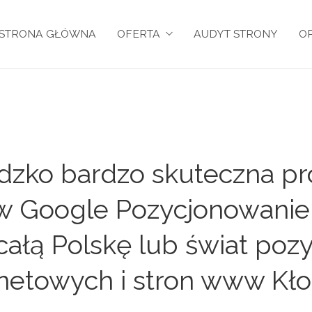
STRONA GŁÓWNA
OFERTA
AUDYT STRONY
OP
dzko bardzo skuteczna pro
y w Google Pozycjonowanie
 całą Polskę lub świat po
rnetowych i stron www Kło