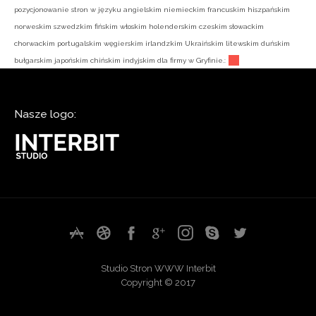
pozycjonowanie stron w języku angielskim niemieckim francuskim hiszpańskim
norweskim szwedzkim fińskim włoskim holenderskim czeskim słowackim
chorwackim portugalskim węgierskim irlandzkim Ukraińskim litewskim duńskim
bułgarskim japońskim chińskim indyjskim dla firmy w Gryfinie.:
Nasze logo:
Studio Stron WWW Interbit
Copyright © 2017