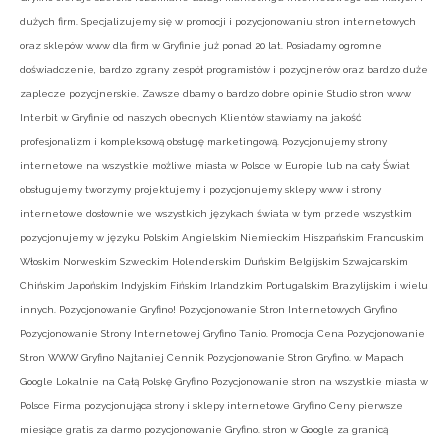
dużych firm. Specjalizujemy się w promocji i pozycjonowaniu stron internetowych
oraz sklepów www dla firm w Gryfinie już ponad 20 lat. Posiadamy ogromne
doświadczenie, bardzo zgrany zespół programistów i pozycjnerów oraz bardzo duże
zaplecze pozycjnerskie. Zawsze dbamy o bardzo dobre opinie Studio stron www
Interbit w Gryfinie od naszych obecnych Klientów stawiamy na jakość
profesjonalizm i kompleksową obsługę marketingową. Pozycjonujemy strony
internetowe na wszystkie możliwe miasta w Polsce w Europie lub na cały Świat
obsługujemy tworzymy projektujemy i pozycjonujemy sklepy www i strony
internetowe dosłownie we wszystkich językach świata w tym przede wszystkim
pozycjonujemy w języku Polskim Angielskim Niemieckim Hiszpańskim Francuskim
Włoskim Norweskim Szweckim Holenderskim Duńskim Belgijskim Szwajcarskim
Chińskim Japońskim Indyjskim Fińskim Irlandzkim Portugalskim Brazylijskim i wielu
innych. Pozycjonowanie Gryfino! Pozycjonowanie Stron Internetowych Gryfino
Pozycjonowanie Strony Internetowej Gryfino Tanio. Promocja Cena Pozycjonowanie
Stron WWW Gryfino Najtaniej Cennik Pozycjonowanie Stron Gryfino. w Mapach
Google Lokalnie na Całą Polskę Gryfino Pozycjonowanie stron na wszystkie miasta w
Polsce Firma pozycjonująca strony i sklepy internetowe Gryfino Ceny pierwsze
miesiące gratis za darmo pozycjonowanie Gryfino. stron w Google za granicą