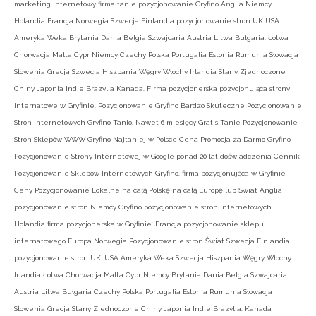
marketing internetowy firma tanie pozycjonowanie Gryfino Anglia Niemcy
Holandia Francja Norwegia Szwecja Finlandia pozycjonowanie stron UK USA
Ameryka Weka Brytania Dania Belgia Szwajcaria Austria Litwa Bułgaria. Łotwa
Chorwacja Malta Cypr Niemcy Czechy Polska Portugalia Estonia Rumunia Słowacja
Słowenia Grecja Szwecja Hiszpania Węgry Włochy Irlandia Stany Zjednoczone
Chiny Japonia Indie Brazylia Kanada. Firma pozycjonerska pozycjonująca strony
internatowe w Gryfinie. Pozycjonowanie Gryfino Bardzo Skuteczne Pozycjonowanie
Stron Internetowych Gryfino Tanio. Nawet 6 miesięcy Gratis Tanie Pozycjonowanie
Stron Sklepów WWW Gryfino Najtaniej w Polsce Cena Promocja za Darmo Gryfino
Pozycjonowanie Strony Internetowej w Google ponad 20 lat doświadczenia Cennik
Pozycjonowanie Sklepów Internetowych Gryfino. firma pozycjonująca w Gryfinie
Ceny Pozycjonowanie Lokalne na całą Polskę na całą Europę lub Świat Anglia
pozycjonowanie stron Niemcy Gryfino pozycjonowanie stron internetowych
Holandia firma pozycjonerska w Gryfinie. Francja pozycjonowanie sklepu
internatowego Europa Norwegia Pozycjonowanie stron Świat Szwecja Finlandia
pozycjonowanie stron UK. USA Ameryka Weka Szwecja Hiszpania Węgry Włochy
Irlandia Łotwa Chorwacja Malta Cypr Niemcy Brytania Dania Belgia Szwajcaria.
Austria Litwa Bułgaria Czechy Polska Portugalia Estonia Rumunia Słowacja
Słowenia Grecja Stany Zjednoczone Chiny Japonia Indie Brazylia. Kanada