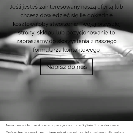
Jeśli jesteś zainteresowany naszą ofertą lub
chcesz dowiedzieć się ile dokładnie
kosztowałoby stworzenie Twojej przyszłej
strony, sklepu lub pozycjonowanie to
zapraszamy do skorzystania z naszego
formularza kontaktowego:
Napisz do nas
Nowoczesne i bardzo skuteczne pozycjonowanie w Gryfinie Studio stron www
Gryfino oferuje szeroko rozumiane usługi marketingu internetowego dla małych i