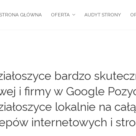
STRONA GŁÓWNA
OFERTA
AUDYT STRONY
OP
iałoszyce bardzo skutecz
owej i firmy w Google Pozy
iałoszyce lokalnie na całą
epów internetowych i str