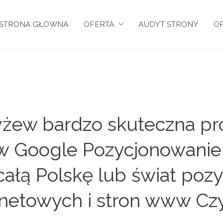
STRONA GŁÓWNA
OFERTA
AUDYT STRONY
OP
żew bardzo skuteczna pro
y w Google Pozycjonowanie
całą Polskę lub świat po
rnetowych i stron www Cz