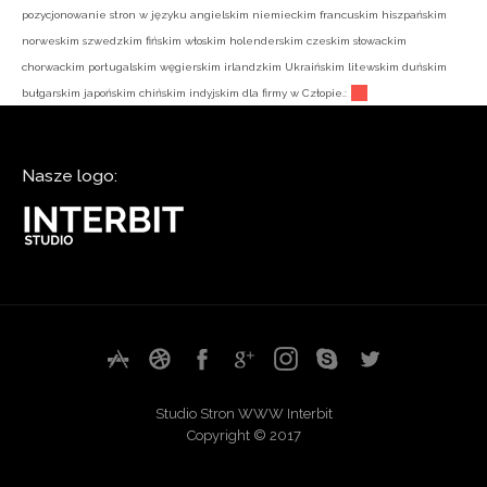
pozycjonowanie stron w języku angielskim niemieckim francuskim hiszpańskim
norweskim szwedzkim fińskim włoskim holenderskim czeskim słowackim
chorwackim portugalskim węgierskim irlandzkim Ukraińskim litewskim duńskim
bułgarskim japońskim chińskim indyjskim dla firmy w Człopie.:
Nasze logo:
Studio Stron WWW Interbit
Copyright © 2017