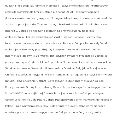
dużych firm. Specjalizujemy się w promocji i pozycjonowaniu stron internetowych
oraz sklepów www dla firm w Człopie już ponad 20 lat. Posiadamy ogromne
doświadczenie, bardzo zgrany zespół programistów i pozycjnerów oraz bardzo duże
zaplecze pozycjnerskie. Zawsze dbamy o bardzo dobre opinie Studio stron www
Interbit w Człopie od naszych obecnych Klientów stawiamy na jakość
profesjonalizm i kompleksową obsługę marketingową. Pozycjonujemy strony
internetowe na wszystkie możliwe miasta w Polsce w Europie lub na cały Świat
obsługujemy tworzymy projektujemy i pozycjonujemy sklepy www i strony
internetowe dosłownie we wszystkich językach świata w tym przede wszystkim
pozycjonujemy w języku Polskim Angielskim Niemieckim Hiszpańskim Francuskim
Włoskim Norweskim Szweckim Holenderskim Duńskim Belgijskim Szwajcarskim
Chińskim Japońskim Indyjskim Fińskim Irlandzkim Portugalskim Brazylijskim i wielu
innych. Pozycjonowanie Człopa! Pozycjonowanie Stron Internetowych Człopa
Pozycjonowanie Strony Internetowej Człopa Tanio. Promocja Cena Pozycjonowanie
Stron WWW Człopa Najtaniej Cennik Pozycjonowanie Stron Człopa. w Mapach
Google Lokalnie na Całą Polskę Człopa Pozycjonowanie stron na wszystkie miasta w
Polsce Firma pozycjonująca strony i sklepy internetowe Człopa Ceny pierwsze
miesiące gratis za darmo pozycjonowanie Człopa. stron w Google za granicą