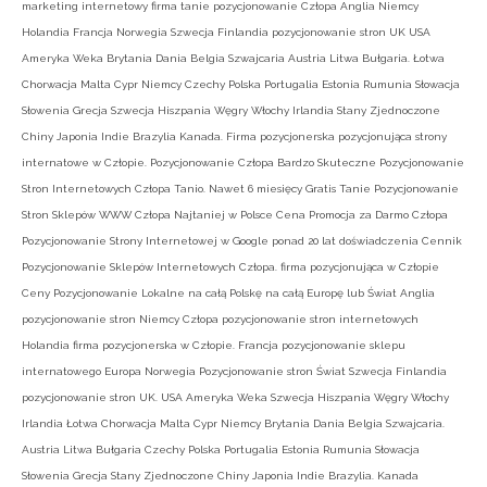
marketing internetowy firma tanie pozycjonowanie Człopa Anglia Niemcy
Holandia Francja Norwegia Szwecja Finlandia pozycjonowanie stron UK USA
Ameryka Weka Brytania Dania Belgia Szwajcaria Austria Litwa Bułgaria. Łotwa
Chorwacja Malta Cypr Niemcy Czechy Polska Portugalia Estonia Rumunia Słowacja
Słowenia Grecja Szwecja Hiszpania Węgry Włochy Irlandia Stany Zjednoczone
Chiny Japonia Indie Brazylia Kanada. Firma pozycjonerska pozycjonująca strony
internatowe w Człopie. Pozycjonowanie Człopa Bardzo Skuteczne Pozycjonowanie
Stron Internetowych Człopa Tanio. Nawet 6 miesięcy Gratis Tanie Pozycjonowanie
Stron Sklepów WWW Człopa Najtaniej w Polsce Cena Promocja za Darmo Człopa
Pozycjonowanie Strony Internetowej w Google ponad 20 lat doświadczenia Cennik
Pozycjonowanie Sklepów Internetowych Człopa. firma pozycjonująca w Człopie
Ceny Pozycjonowanie Lokalne na całą Polskę na całą Europę lub Świat Anglia
pozycjonowanie stron Niemcy Człopa pozycjonowanie stron internetowych
Holandia firma pozycjonerska w Człopie. Francja pozycjonowanie sklepu
internatowego Europa Norwegia Pozycjonowanie stron Świat Szwecja Finlandia
pozycjonowanie stron UK. USA Ameryka Weka Szwecja Hiszpania Węgry Włochy
Irlandia Łotwa Chorwacja Malta Cypr Niemcy Brytania Dania Belgia Szwajcaria.
Austria Litwa Bułgaria Czechy Polska Portugalia Estonia Rumunia Słowacja
Słowenia Grecja Stany Zjednoczone Chiny Japonia Indie Brazylia. Kanada