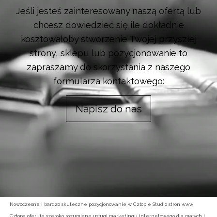
Jeśli jesteś zainteresowany naszą ofertą lub
chcesz dowiedzieć się ile dokładnie
kosztowałoby stworzenie Twojej przyszłej
strony, sklepu lub pozycjonowanie to
zapraszamy do skorzystania z naszego
formularza kontaktowego:
Napisz do nas
Nowoczesne i bardzo skuteczne pozycjonowanie w Człopie Studio stron www
Człopa oferuje szeroko rozumiane usługi marketingu internetowego dla małych i