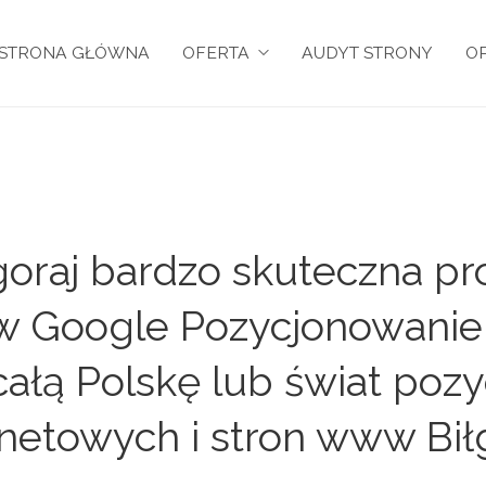
STRONA GŁÓWNA
OFERTA
AUDYT STRONY
OP
oraj bardzo skuteczna pr
y w Google Pozycjonowanie
a całą Polskę lub świat po
rnetowych i stron www Biłg