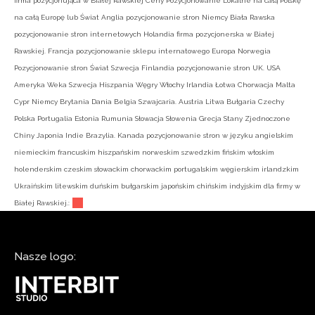
firma pozycjonująca w Białej Rawskiej Ceny Pozycjonowanie Lokalne na całą Polskę
na całą Europę lub Świat Anglia pozycjonowanie stron Niemcy Biała Rawska
pozycjonowanie stron internetowych Holandia firma pozycjonerska w Białej
Rawskiej. Francja pozycjonowanie sklepu internatowego Europa Norwegia
Pozycjonowanie stron Świat Szwecja Finlandia pozycjonowanie stron UK. USA
Ameryka Weka Szwecja Hiszpania Węgry Włochy Irlandia Łotwa Chorwacja Malta
Cypr Niemcy Brytania Dania Belgia Szwajcaria. Austria Litwa Bułgaria Czechy
Polska Portugalia Estonia Rumunia Słowacja Słowenia Grecja Stany Zjednoczone
Chiny Japonia Indie Brazylia. Kanada pozycjonowanie stron w języku angielskim
niemieckim francuskim hiszpańskim norweskim szwedzkim fińskim włoskim
holenderskim czeskim słowackim chorwackim portugalskim węgierskim irlandzkim
Ukraińskim litewskim duńskim bułgarskim japońskim chińskim indyjskim dla firmy w
Białej Rawskiej.:
Nasze logo: