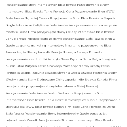
Pozycjonowanie Stron Internetowych Biała Rawska Pozycjonowanie Strony
Internetowej Biała Rawska Tanio. Promocja Cena Pozycjonowanie Stron WWW
Biała Rawska Najtaniej Cennik Pozycjonowanie Stron Biała Rawska. w Mapach
Google Lokalnie na Całą Polskę Biała Rawska Pozycjonowanie stron na wszystkie
miasta w Polsce Firma pozycjonująca strony i sklepy internetowe Biała Rawska
Ceny pierwsze miesiące gratis za darmo pozycjonowanie Biała Rawska. stron w
Google za granicą marketing internetowy firma tanie pozycjonowanie Biała
Rawska Anglia Niemcy Holandia Francja Norwegia Szwecja Finlandia
pozycjonowanie stron UK USA Ameryka Weka Brytania Dania Belgia Szwajcaria
Austria Litwa Bułgaria. Łotwa Chorwacja Malta Cypr Niemcy Czechy Polska
Portugalia Estonia Rumunia Słowacja Słowenia Grecja Szwecja Hiszpania Węgry
Włochy Irlandia Stany Zjednoczone Chiny Japonia Indie Brazylia Kanada. Firma
pozycjonerska pozycjonująca strony internatowe w Białej Rawskiej.
Pozycjonowanie Biała Rawska Bardzo Skuteczne Pozycjonowanie Stron
Internetowych Biała Rawska Tanio. Nawet 6 miesięcy Gratis Tanie Pozycjonowanie
Stron Sklepów WWW Biała Rawska Najtaniej w Polsce Cena Promocja za Darmo
Biała Rawska Pozycjonowanie Strony Internetowej w Google ponad 20 lat
doświadczenia Cennik Pozycjonowanie Sklepów Internetowych Biała Rawska.