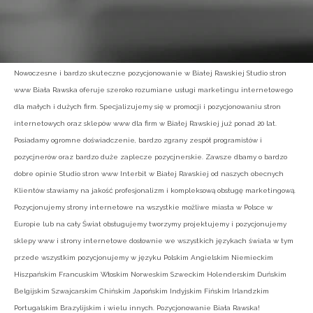
Nowoczesne i bardzo skuteczne pozycjonowanie w Białej Rawskiej Studio stron
www Biała Rawska oferuje szeroko rozumiane usługi marketingu internetowego
dla małych i dużych firm. Specjalizujemy się w promocji i pozycjonowaniu stron
internetowych oraz sklepów www dla firm w Białej Rawskiej już ponad 20 lat.
Posiadamy ogromne doświadczenie, bardzo zgrany zespół programistów i
pozycjnerów oraz bardzo duże zaplecze pozycjnerskie. Zawsze dbamy o bardzo
dobre opinie Studio stron www Interbit w Białej Rawskiej od naszych obecnych
Klientów stawiamy na jakość profesjonalizm i kompleksową obsługę marketingową.
Pozycjonujemy strony internetowe na wszystkie możliwe miasta w Polsce w
Europie lub na cały Świat obsługujemy tworzymy projektujemy i pozycjonujemy
sklepy www i strony internetowe dosłownie we wszystkich językach świata w tym
przede wszystkim pozycjonujemy w języku Polskim Angielskim Niemieckim
Hiszpańskim Francuskim Włoskim Norweskim Szweckim Holenderskim Duńskim
Belgijskim Szwajcarskim Chińskim Japońskim Indyjskim Fińskim Irlandzkim
Portugalskim Brazylijskim i wielu innych. Pozycjonowanie Biała Rawska!