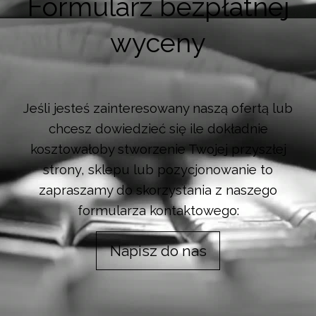
Formularz bezpłatnej
wyceny
Jeśli jesteś zainteresowany naszą ofertą lub
chcesz dowiedzieć się ile dokładnie
kosztowałoby stworzenie Twojej przyszłej
strony, sklepu lub pozycjonowanie to
zapraszamy do skorzystania z naszego
formularza kontaktowego:
Napisz do nas