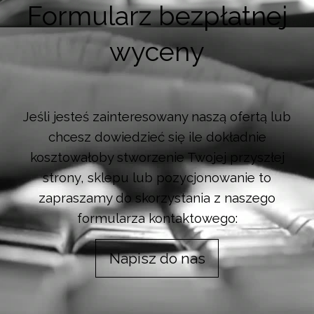
Formularz bezpłatnej
wyceny
Jeśli jesteś zainteresowany naszą ofertą lub
chcesz dowiedzieć się ile dokładnie
kosztowałoby stworzenie Twojej przyszłej
strony, sklepu lub pozycjonowanie to
zapraszamy do skorzystania z naszego
formularza kontaktowego:
Napisz do nas