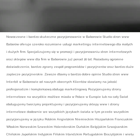
Nowoczesne i bardzo skuteczne pozycjonowanie w Baborowie Studio stron www
Baborów oferuje szeroko rozumiane usługi marketingu internetowego dla małych
i dużych firm. Specjalizujemy się w promocji i pozycjonowaniu stron internetowych
oraz sklepów www dla firm w Baborowie już ponad 20 lat. Posiadamy ogromne
doświadczenie, bardzo zgrany zespół programistów i pozycjnerów oraz bardzo duże
zaplecze pozycjnerskie. Zawsze dbamy o bardzo dobre opinie Studio stron www
Interbit w Baborowie od naszych obecnych Klientów stawiamy na jakość
profesjonalizm i kompleksową obsługę marketingową. Pozycjonujemy strony
internetowe na wszystkie możliwe miasta w Polsce w Europie lub na cały Świat
obsługujemy tworzymy projektujemy i pozycjonujemy sklepy www i strony
internetowe dosłownie we wszystkich językach świata w tym przede wszystkim
pozycjonujemy w języku Polskim Angielskim Niemieckim Hiszpańskim Francuskim
Włoskim Norweskim Szweckim Holenderskim Duńskim Belgijskim Szwajcarskim
Chińskim Japońskim Indyjskim Fińskim Irlandzkim Portugalskim Brazylijskim i wielu