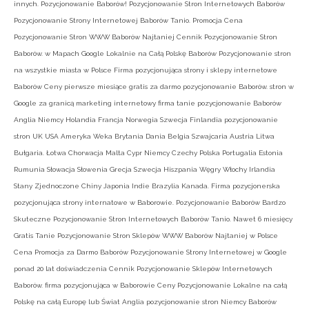
innych. Pozycjonowanie Baborów! Pozycjonowanie Stron Internetowych Baborów
Pozycjonowanie Strony Internetowej Baborów Tanio. Promocja Cena
Pozycjonowanie Stron WWW Baborów Najtaniej Cennik Pozycjonowanie Stron
Baborów. w Mapach Google Lokalnie na Całą Polskę Baborów Pozycjonowanie stron
na wszystkie miasta w Polsce Firma pozycjonująca strony i sklepy internetowe
Baborów Ceny pierwsze miesiące gratis za darmo pozycjonowanie Baborów. stron w
Google za granicą marketing internetowy firma tanie pozycjonowanie Baborów
Anglia Niemcy Holandia Francja Norwegia Szwecja Finlandia pozycjonowanie
stron UK USA Ameryka Weka Brytania Dania Belgia Szwajcaria Austria Litwa
Bułgaria. Łotwa Chorwacja Malta Cypr Niemcy Czechy Polska Portugalia Estonia
Rumunia Słowacja Słowenia Grecja Szwecja Hiszpania Węgry Włochy Irlandia
Stany Zjednoczone Chiny Japonia Indie Brazylia Kanada. Firma pozycjonerska
pozycjonująca strony internatowe w Baborowie. Pozycjonowanie Baborów Bardzo
Skuteczne Pozycjonowanie Stron Internetowych Baborów Tanio. Nawet 6 miesięcy
Gratis Tanie Pozycjonowanie Stron Sklepów WWW Baborów Najtaniej w Polsce
Cena Promocja za Darmo Baborów Pozycjonowanie Strony Internetowej w Google
ponad 20 lat doświadczenia Cennik Pozycjonowanie Sklepów Internetowych
Baborów. firma pozycjonująca w Baborowie Ceny Pozycjonowanie Lokalne na całą
Polskę na całą Europę lub Świat Anglia pozycjonowanie stron Niemcy Baborów