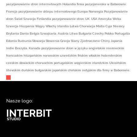
pozycjonowanie stron internetowych Holandia firma pozycjonerska w Baborowie.
Francja pozycjonowanie sklepu internatowego Europa Norwegia Pozycjonowanie
stron Świat Szwecja Finlandia pozycjonowanie stron UK. USA Ameryka Weka
Szwecja Hiszpania Węgry Włochy Irlandia Łotwa Chorwacja Malta Cypr Niemcy
Brytania Dania Belgia Szwajcaria. Austria Litwa Bułgaria Czechy Polska Portugalia
Estonia Rumunia Słowacja Słowenia Grecja Stany Zjednoczone Chiny Japonia
Indie Brazylia. Kanada pozycjonowanie stron w języku angielskim niemieckim
francuskim hiszpańskim norweskim szwedzkim fińskim włoskim holenderskim
czeskim słowackim chorwackim portugalskim węgierskim irlandzkim Ukraińskim
litewskim duńskim bułgarskim japońskim chińskim indyjskim dla firmy w Baborowie.:
Nasze logo: