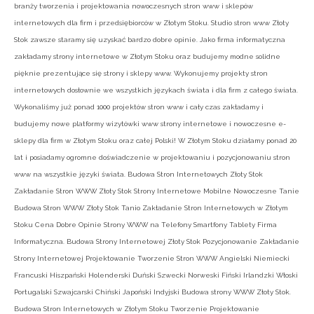
branży tworzenia i projektowania nowoczesnych stron www i sklepów
internetowych dla firm i przedsiębiorców w Złotym Stoku. Studio stron www Złoty
Stok zawsze staramy się uzyskać bardzo dobre opinie. Jako firma informatyczna
zakładamy strony internetowe w Złotym Stoku oraz budujemy modne solidne
pięknie prezentujące się strony i sklepy www. Wykonujemy projekty stron
internetowych dosłownie we wszystkich językach świata i dla firm z całego świata.
Wykonaliśmy już ponad 1000 projektów stron www i cały czas zakładamy i
budujemy nowe platformy wizytówki www strony internetowe i nowoczesne e-
sklepy dla firm w Złotym Stoku oraz całej Polski! W Złotym Stoku działamy ponad 20
lat i posiadamy ogromne doświadczenie w projektowaniu i pozycjonowaniu stron
www na wszystkie języki świata. Budowa Stron Internetowych Złoty Stok
Zakładanie Stron WWW Złoty Stok Strony Internetowe Mobilne Nowoczesne Tanie
Budowa Stron WWW Złoty Stok Tanio Zakładanie Stron Internetowych w Złotym
Stoku Cena Dobre Opinie Strony WWW na Telefony Smartfony Tablety Firma
Informatyczna. Budowa Strony Internetowej Złoty Stok Pozycjonowanie Zakładanie
Strony Internetowej Projektowanie Tworzenie Stron WWW Angielski Niemiecki
Francuski Hiszpański Holenderski Duński Szwecki Norweski Fiński Irlandzki Włoski
Portugalski Szwajcarski Chiński Japoński Indyjski Budowa strony WWW Złoty Stok.
Budowa Stron Internetowych w Złotym Stoku Tworzenie Projektowanie