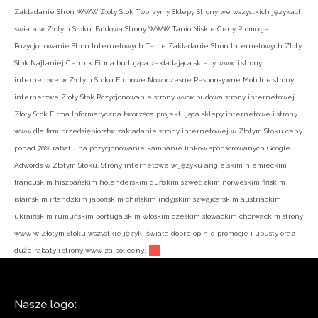
Zakładanie Stron WWW Złoty Stok Tworzymy Sklepy Strony we wszystkich językach
świata w Złotym Stoku. Budowa Strony WWW Tanio Niskie Ceny Promocje
Pozycjonowanie Stron Internetowych Tanie Zakładanie Stron Internetowych Złoty
Stok Najtaniej Cennik Firma budująca zakładająca sklepy www i strony
internetowe w Złotym Stoku Firmowe Nowoczesne Responsywne Mobilne strony
internetowe Złoty Stok Pozycjonowanie strony www budowa strony internetowej
Złoty Stok Firma Informatyczna tworząca projektująca sklepy internetowe i strony
www dla firm przedsiębiorstw zakładanie strony internetowej w Złotym Stoku ceny
ponad 70% rabatu na pozycjonowanie kampanie linków sponsorowanych Google
Adwords w Złotym Stoku. Strony internetowe w języku angielskim niemieckim
francuskim hiszpańskim holenderskim duńskim szwedzkim norweskim fińskim
islamskim irlandzkim japońskim chińskim indyjskim szwajcarskim austriackim
ukraińskim rumuńskim portugalskim włoskim czeskim słowackim chorwackim strony
www w Złotym Stoku wszystkie języki świata dobre opinie promocje i upusty oraz
duże rabaty i strony www za pół ceny.:
Nasze logo: