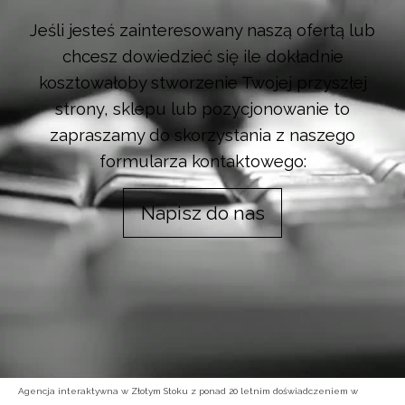
Jeśli jesteś zainteresowany naszą ofertą lub
chcesz dowiedzieć się ile dokładnie
kosztowałoby stworzenie Twojej przyszłej
strony, sklepu lub pozycjonowanie to
zapraszamy do skorzystania z naszego
formularza kontaktowego:
Napisz do nas
Agencja interaktywna w Złotym Stoku z ponad 20 letnim doświadczeniem w