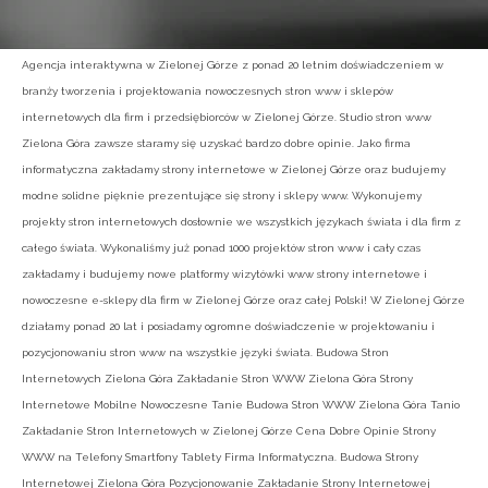
Agencja interaktywna w Zielonej Górze z ponad 20 letnim doświadczeniem w
branży tworzenia i projektowania nowoczesnych stron www i sklepów
internetowych dla firm i przedsiębiorców w Zielonej Górze. Studio stron www
Zielona Góra zawsze staramy się uzyskać bardzo dobre opinie. Jako firma
informatyczna zakładamy strony internetowe w Zielonej Górze oraz budujemy
modne solidne pięknie prezentujące się strony i sklepy www. Wykonujemy
projekty stron internetowych dosłownie we wszystkich językach świata i dla firm z
całego świata. Wykonaliśmy już ponad 1000 projektów stron www i cały czas
zakładamy i budujemy nowe platformy wizytówki www strony internetowe i
nowoczesne e-sklepy dla firm w Zielonej Górze oraz całej Polski! W Zielonej Górze
działamy ponad 20 lat i posiadamy ogromne doświadczenie w projektowaniu i
pozycjonowaniu stron www na wszystkie języki świata. Budowa Stron
Internetowych Zielona Góra Zakładanie Stron WWW Zielona Góra Strony
Internetowe Mobilne Nowoczesne Tanie Budowa Stron WWW Zielona Góra Tanio
Zakładanie Stron Internetowych w Zielonej Górze Cena Dobre Opinie Strony
WWW na Telefony Smartfony Tablety Firma Informatyczna. Budowa Strony
Internetowej Zielona Góra Pozycjonowanie Zakładanie Strony Internetowej