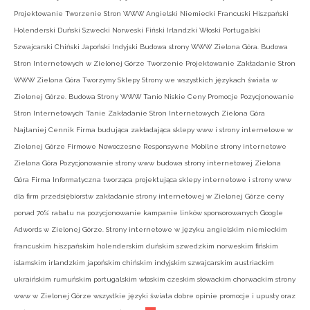
Projektowanie Tworzenie Stron WWW Angielski Niemiecki Francuski Hiszpański
Holenderski Duński Szwecki Norweski Fiński Irlandzki Włoski Portugalski
Szwajcarski Chiński Japoński Indyjski Budowa strony WWW Zielona Góra. Budowa
Stron Internetowych w Zielonej Górze Tworzenie Projektowanie Zakładanie Stron
WWW Zielona Góra Tworzymy Sklepy Strony we wszystkich językach świata w
Zielonej Górze. Budowa Strony WWW Tanio Niskie Ceny Promocje Pozycjonowanie
Stron Internetowych Tanie Zakładanie Stron Internetowych Zielona Góra
Najtaniej Cennik Firma budująca zakładająca sklepy www i strony internetowe w
Zielonej Górze Firmowe Nowoczesne Responsywne Mobilne strony internetowe
Zielona Góra Pozycjonowanie strony www budowa strony internetowej Zielona
Góra Firma Informatyczna tworząca projektująca sklepy internetowe i strony www
dla firm przedsiębiorstw zakładanie strony internetowej w Zielonej Górze ceny
ponad 70% rabatu na pozycjonowanie kampanie linków sponsorowanych Google
Adwords w Zielonej Górze. Strony internetowe w języku angielskim niemieckim
francuskim hiszpańskim holenderskim duńskim szwedzkim norweskim fińskim
islamskim irlandzkim japońskim chińskim indyjskim szwajcarskim austriackim
ukraińskim rumuńskim portugalskim włoskim czeskim słowackim chorwackim strony
www w Zielonej Górze wszystkie języki świata dobre opinie promocje i upusty oraz