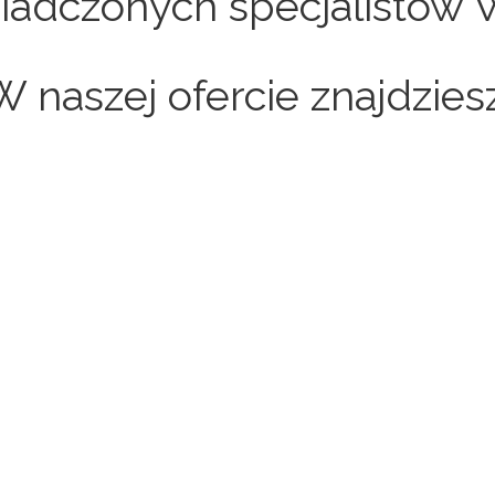
adczonych specjalistów 
W naszej ofercie znajdziesz
Sklepy internetowe