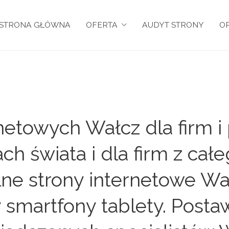
STRONA GŁÓWNA
OFERTA
AUDYT STRONY
OP
netowych Wałcz dla firm i
ch świata i dla firm z ca
e strony internetowe Wał
smartfony tablety. Postaw