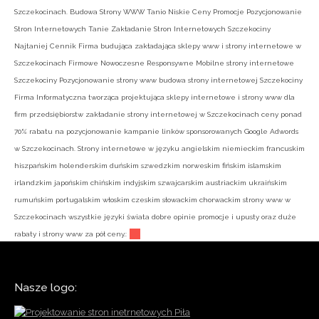
Szczekocinach. Budowa Strony WWW Tanio Niskie Ceny Promocje Pozycjonowanie
Stron Internetowych Tanie Zakładanie Stron Internetowych Szczekociny
Najtaniej Cennik Firma budująca zakładająca sklepy www i strony internetowe w
Szczekocinach Firmowe Nowoczesne Responsywne Mobilne strony internetowe
Szczekociny Pozycjonowanie strony www budowa strony internetowej Szczekociny
Firma Informatyczna tworząca projektująca sklepy internetowe i strony www dla
firm przedsiębiorstw zakładanie strony internetowej w Szczekocinach ceny ponad
70% rabatu na pozycjonowanie kampanie linków sponsorowanych Google Adwords
w Szczekocinach. Strony internetowe w języku angielskim niemieckim francuskim
hiszpańskim holenderskim duńskim szwedzkim norweskim fińskim islamskim
irlandzkim japońskim chińskim indyjskim szwajcarskim austriackim ukraińskim
rumuńskim portugalskim włoskim czeskim słowackim chorwackim strony www w
Szczekocinach wszystkie języki świata dobre opinie promocje i upusty oraz duże
rabaty i strony www za pół ceny.:
Nasze logo: