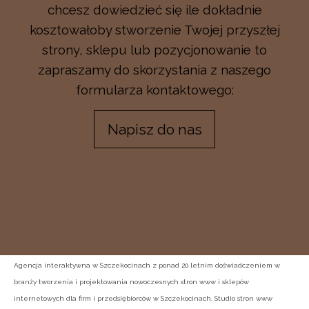
chcesz dowiedzieć się ile dokładnie
kosztowałoby stworzenie Twojej przyszłej
strony, sklepu lub pozycjonowanie to
zapraszamy do skorzystania z naszego
formularza kontaktowego:
Napisz do nas
Agencja interaktywna w Szczekocinach z ponad 20 letnim doświadczeniem w
branży tworzenia i projektowania nowoczesnych stron www i sklepów
internetowych dla firm i przedsiębiorców w Szczekocinach. Studio stron www