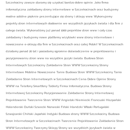
Szczekociny zawsze staramy się uzyskać bardzo dobre opinie. Jako firma
informatyczna zakładamy strony internetowe w Szczekocinach oraz budujemy
modne solidne pięknie prezentujące się strony i sklepy www. Wykonujemy
projekty stron internetowych dosłownie we wszystkich językach świata i dla firm z
całego świata. Wykonaliśmy już ponad 1000 projektów stron www i cały czas
zakładamy i budujemy nowe platformy wizytówki www strony internetowe i
nowoczesne e-sklepy dla firm w Szczekocinach oraz całej Polski! W Szczekocinach
działamy ponad 20 lat i posiadamy ogromne doświadczenie w projektowaniu i
pozycjonowaniu stron www na wszystkie języki świata. Budowa Stron
Internetowych Szczekociny Zakładanie Stron WWW Szczekociny Strony
Internetowe Mobilne Nowoczesne Tanie Budowa Stron WWW Szczekociny Tanio
Zakładanie Stron Internetowych w Szczekocinach Cena Dobre Opinie Strony
WWW na Telefony Smartfony Tablety Firma Informatyczna. Budowa Strony
Internetowej Szczekociny Pozycjonowanie Zakładanie Strony Internetowej
Projektowanie Tworzenie Stron WWW Angielski Niemiecki Francuski Hiszpański
Holenderski Duński Szwecki Norweski Fiński Irlandzki Włoski Portugalski
Szwajcarski Chiński Japoński Indyjski Budowa strony WWW Szczekociny. Budowa
Stron Internetowych w Szczekocinach Tworzenie Projektowanie Zakładanie Stron
WWW Szczekociny Tworzymy Sklepy Strony we wszystkich językach świata w