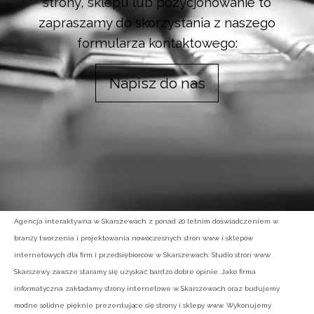
strony, sklepu lub pozycjonowanie to
zapraszamy do skorzystania z naszego
formularza kontaktowego:
Napisz do nas
Agencja interaktywna w Skarszewach z ponad 20 letnim doświadczeniem w
branży tworzenia i projektowania nowoczesnych stron www i sklepów
internetowych dla firm i przedsiębiorców w Skarszewach. Studio stron www
Skarszewy zawsze staramy się uzyskać bardzo dobre opinie. Jako firma
informatyczna zakładamy strony internetowe w Skarszewach oraz budujemy
modne solidne pięknie prezentujące się strony i sklepy www. Wykonujemy