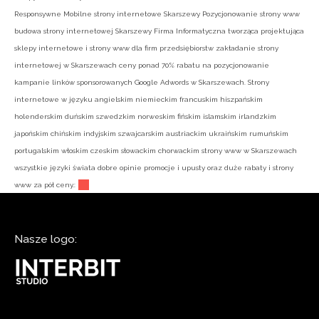
Responsywne Mobilne strony internetowe Skarszewy Pozycjonowanie strony www
budowa strony internetowej Skarszewy Firma Informatyczna tworząca projektująca
sklepy internetowe i strony www dla firm przedsiębiorstw zakładanie strony
internetowej w Skarszewach ceny ponad 70% rabatu na pozycjonowanie
kampanie linków sponsorowanych Google Adwords w Skarszewach. Strony
internetowe w języku angielskim niemieckim francuskim hiszpańskim
holenderskim duńskim szwedzkim norweskim fińskim islamskim irlandzkim
japońskim chińskim indyjskim szwajcarskim austriackim ukraińskim rumuńskim
portugalskim włoskim czeskim słowackim chorwackim strony www w Skarszewach
wszystkie języki świata dobre opinie promocje i upusty oraz duże rabaty i strony
www za pół ceny.:
Nasze logo: