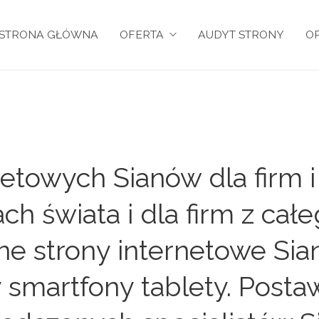
STRONA GŁÓWNA
OFERTA
AUDYT STRONY
OP
etowych Sianów dla firm 
ch świata i dla firm z ca
e strony internetowe Sian
smartfony tablety. Postaw