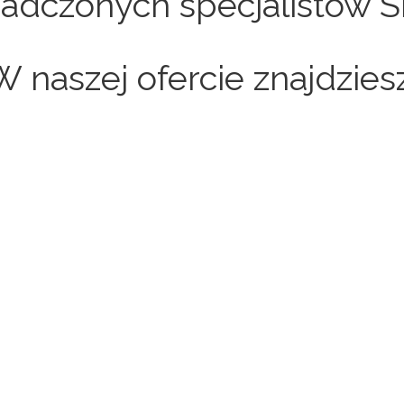
adczonych specjalistów S
W naszej ofercie znajdziesz
Sklepy internetowe