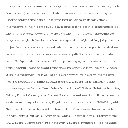
tworzenia i projektowania nowoczesnych stron www i sklepów internetowych dla
firm i przedsiębiorców w Rypinie. Studio stron www Rypin zawsze staramy się
uzyskać bardzo dobre opinie. Jako firma informatyczna zakładamy strony
internetowe w Rypinie oraz budujemy modne solidne pięknie prezentujące się
strony i sklepy www. Wykonujemy projekty stron internetowych dosłownie we
wszystkich językach świata i dla firm z całego świata. Wykonaliśmy już ponad 1000
projektów stron www i cały czas zakładamy i budujemy nowe platformy wizytówki
www strony internetowe i nowoczesne e-sklepy dla firm w Rypinie oraz całej
Polski! W Rypinie działamy ponad 20 lat i posiadamy ogromne doświadczenie w
projektowaniu i pozycjonowaniu stron www na wszystkie języki świata. Budowa
Stron Internetowych Rypin Zakładanie Stron WWW Rypin Strony Internetowe
Mobilne Nowoczesne Tanie Budowa Stron WWW Rypin Tanio Zakładanie Stron
Internetowych w Rypinie Cena Dobre Opinie Strony WWW na Telefony Smartfony
Tablety Firma Informatyczna. Budowa Strony Internetowej Rypin Pozycjonowanie
Zakładanie Strony Internetowej Projektowanie Tworzenie Stron WWW Angielski
Niemiecki Francuski Hiszpański Holenderski Duński Szwecki Norweski Fiński
Irlandzki Włoski Portugalski Szwajcarski Chiński Japoński Indyjski Budowa strony
WWW Rypin. Budowa Stron Internetowych w Rypinie Tworzenie Projektowanie