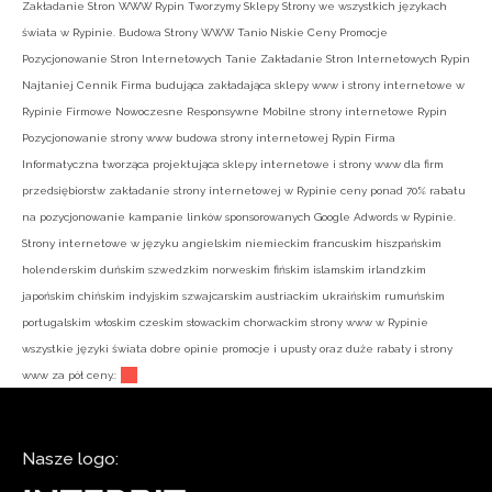
Zakładanie Stron WWW Rypin Tworzymy Sklepy Strony we wszystkich językach
świata w Rypinie. Budowa Strony WWW Tanio Niskie Ceny Promocje
Pozycjonowanie Stron Internetowych Tanie Zakładanie Stron Internetowych Rypin
Najtaniej Cennik Firma budująca zakładająca sklepy www i strony internetowe w
Rypinie Firmowe Nowoczesne Responsywne Mobilne strony internetowe Rypin
Pozycjonowanie strony www budowa strony internetowej Rypin Firma
Informatyczna tworząca projektująca sklepy internetowe i strony www dla firm
przedsiębiorstw zakładanie strony internetowej w Rypinie ceny ponad 70% rabatu
na pozycjonowanie kampanie linków sponsorowanych Google Adwords w Rypinie.
Strony internetowe w języku angielskim niemieckim francuskim hiszpańskim
holenderskim duńskim szwedzkim norweskim fińskim islamskim irlandzkim
japońskim chińskim indyjskim szwajcarskim austriackim ukraińskim rumuńskim
portugalskim włoskim czeskim słowackim chorwackim strony www w Rypinie
wszystkie języki świata dobre opinie promocje i upusty oraz duże rabaty i strony
www za pół ceny.:
Nasze logo: