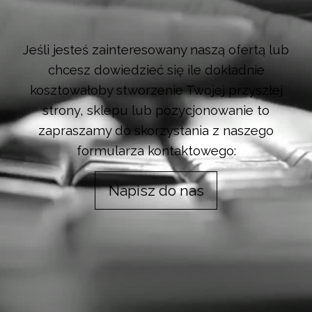
Jeśli jesteś zainteresowany naszą ofertą lub
chcesz dowiedzieć się ile dokładnie
kosztowałoby stworzenie Twojej przyszłej
strony, sklepu lub pozycjonowanie to
zapraszamy do skorzystania z naszego
formularza kontaktowego:
Napisz do nas