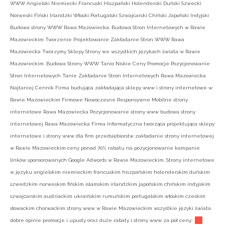
WWW Angielski Niemiecki Francuski Hiszpański Holenderski Duński Szwecki
Norweski Fiński Irlandzki Włoski Portugalski Szwajcarski Chiński Japoński Indyjski
Budowa strony WWW Rawa Mazowiecka. Budowa Stron Internetowych w Rawie
Mazowieckim Tworzenie Projektowanie Zakładanie Stron WWW Rawa
Mazowiecka Tworzymy Sklepy Strony we wszystkich językach świata w Rawie
Mazowieckim. Budowa Strony WWW Tanio Niskie Ceny Promocje Pozycjonowanie
Stron Internetowych Tanie Zakładanie Stron Internetowych Rawa Mazowiecka
Najtaniej Cennik Firma budująca zakładająca sklepy www i strony internetowe w
Rawie Mazowieckim Firmowe Nowoczesne Responsywne Mobilne strony
internetowe Rawa Mazowiecka Pozycjonowanie strony www budowa strony
internetowej Rawa Mazowiecka Firma Informatyczna tworząca projektująca sklepy
internetowe i strony www dla firm przedsiębiorstw zakładanie strony internetowej
w Rawie Mazowieckim ceny ponad 70% rabatu na pozycjonowanie kampanie
linków sponsorowanych Google Adwords w Rawie Mazowieckim. Strony internetowe
w języku angielskim niemieckim francuskim hiszpańskim holenderskim duńskim
szwedzkim norweskim fińskim islamskim irlandzkim japońskim chińskim indyjskim
szwajcarskim austriackim ukraińskim rumuńskim portugalskim włoskim czeskim
słowackim chorwackim strony www w Rawie Mazowieckim wszystkie języki świata
dobre opinie promocje i upusty oraz duże rabaty i strony www za pół ceny.: