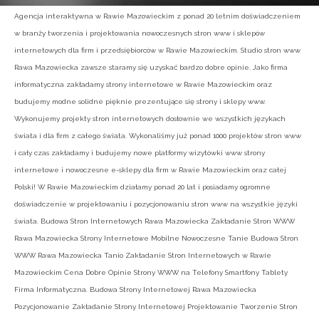
Agencja interaktywna w Rawie Mazowieckim z ponad 20 letnim doświadczeniem
w branży tworzenia i projektowania nowoczesnych stron www i sklepów
internetowych dla firm i przedsiębiorców w Rawie Mazowieckim. Studio stron www
Rawa Mazowiecka zawsze staramy się uzyskać bardzo dobre opinie. Jako firma
informatyczna zakładamy strony internetowe w Rawie Mazowieckim oraz
budujemy modne solidne pięknie prezentujące się strony i sklepy www.
Wykonujemy projekty stron internetowych dosłownie we wszystkich językach
świata i dla firm z całego świata. Wykonaliśmy już ponad 1000 projektów stron www
i cały czas zakładamy i budujemy nowe platformy wizytówki www strony
internetowe i nowoczesne e-sklepy dla firm w Rawie Mazowieckim oraz całej
Polski! W Rawie Mazowieckim działamy ponad 20 lat i posiadamy ogromne
doświadczenie w projektowaniu i pozycjonowaniu stron www na wszystkie języki
świata. Budowa Stron Internetowych Rawa Mazowiecka Zakładanie Stron WWW
Rawa Mazowiecka Strony Internetowe Mobilne Nowoczesne Tanie Budowa Stron
WWW Rawa Mazowiecka Tanio Zakładanie Stron Internetowych w Rawie
Mazowieckim Cena Dobre Opinie Strony WWW na Telefony Smartfony Tablety
Firma Informatyczna. Budowa Strony Internetowej Rawa Mazowiecka
Pozycjonowanie Zakładanie Strony Internetowej Projektowanie Tworzenie Stron