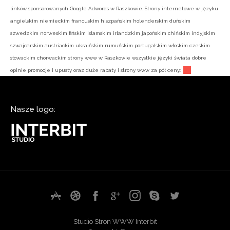
linków sponsorowanych Google Adwords w Raszkowie. Strony internetowe w języku
angielskim niemieckim francuskim hiszpańskim holenderskim duńskim
szwedzkim norweskim fińskim islamskim irlandzkim japońskim chińskim indyjskim
szwajcarskim austriackim ukraińskim rumuńskim portugalskim włoskim czeskim
słowackim chorwackim strony www w Raszkowie wszystkie języki świata dobre
opinie promocje i upusty oraz duże rabaty i strony www za pół ceny.:
Nasze logo:
Studio Stron WWW Interbit