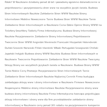
Polski! W Raszkowie działamy ponad 20 lat i posiadamy ogromne doświadczenie w
projektowaniu i pozycjonowaniu stron www na wszystkie języki świata. Budowa
Stron Internetowych Raszków Zakładanie Stron WWW Raszków Strony
Internetowe Mobilne Nowoczesne Tanie Budowa Stron WWW Raszków Tanio
Zakładanie Stron Internetowych w Raszkowie Cena Dobre Opinie Strony WWW na
Telefony Smartfony Tablety Firma Informatyczna. Budowa Strony Internetowej
Raszków Pozycjonowanie Zakładanie Strony Internetowej Projektowanie
Tworzenie Stron WWW Angielski Niemiecki Francuski Hiszpański Holenderski
Duński Szwecki Norweski Fiński Irlandzki Włoski Portugalski Szwajcarski Chiński
Japoński Indyjski Budowa strony WWW Raszków. Budowa Stron Internetowych w
Raszkowie Tworzenie Projektowanie Zakładanie Stron WWW Raszków Tworzymy
Sklepy Strony we wszystkich językach świata w Raszkowie. Budowa Strony WWW
Tanio Niskie Ceny Promocje Pozycjonowanie Stron Internetowych Tanie
Zakładanie Stron Internetowych Raszków Najtaniej Cennik Firma budująca
zakładająca sklepy www i strony internetowe w Raszkowie Firmowe Nowoczesne
Responsywne Mobilne strony internetowe Raszków Pozycjonowanie strony www
budowa strony internetowej Raszków Firma Informatyczna tworząca projektująca
sklepy internetowe i strony www dla firm przedsiębiorstw zakładanie strony
internetowej w Raszkowie ceny ponad 70% rabatu na pozycjonowanie kampanie