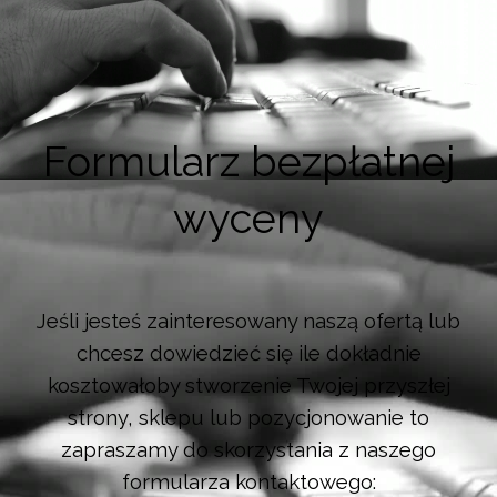
Formularz bezpłatnej
wyceny
Jeśli jesteś zainteresowany naszą ofertą lub
chcesz dowiedzieć się ile dokładnie
kosztowałoby stworzenie Twojej przyszłej
strony, sklepu lub pozycjonowanie to
zapraszamy do skorzystania z naszego
formularza kontaktowego: