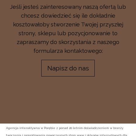
Jeśli jesteś zainteresowany naszą ofertą lub
chcesz dowiedzieć się ile dokładnie
kosztowałoby stworzenie Twojej przyszłej
strony, sklepu lub pozycjonowanie to
zapraszamy do skorzystania z naszego
formularza kontaktowego:
Napisz do nas
Agencja interaktywna w Porębie z ponad 20 letnim doświadczeniem w branży
tworzenia i projektowania nowoczesnych stron www i sklepów internetowych dla