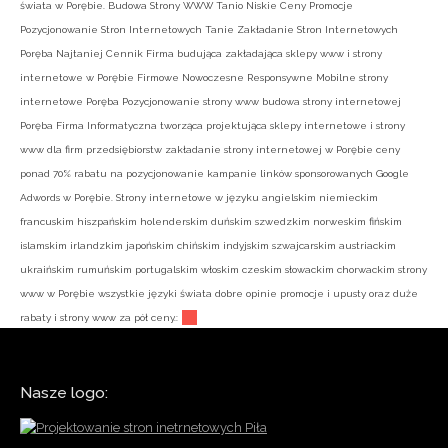
świata w Porębie. Budowa Strony WWW Tanio Niskie Ceny Promocje
Pozycjonowanie Stron Internetowych Tanie Zakładanie Stron Internetowych
Poręba Najtaniej Cennik Firma budująca zakładająca sklepy www i strony
internetowe w Porębie Firmowe Nowoczesne Responsywne Mobilne strony
internetowe Poręba Pozycjonowanie strony www budowa strony internetowej
Poręba Firma Informatyczna tworząca projektująca sklepy internetowe i strony
www dla firm przedsiębiorstw zakładanie strony internetowej w Porębie ceny
ponad 70% rabatu na pozycjonowanie kampanie linków sponsorowanych Google
Adwords w Porębie. Strony internetowe w języku angielskim niemieckim
francuskim hiszpańskim holenderskim duńskim szwedzkim norweskim fińskim
islamskim irlandzkim japońskim chińskim indyjskim szwajcarskim austriackim
ukraińskim rumuńskim portugalskim włoskim czeskim słowackim chorwackim strony
www w Porębie wszystkie języki świata dobre opinie promocje i upusty oraz duże
rabaty i strony www za pół ceny.:
Nasze logo: