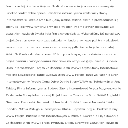
firm i przedsiębiorców w Porębie. Studio stron www Poręba zawsze staramy się
uzyskać bardzo dobre opinie. Jako firma informatyczna zakładamy strony
internetowe w Porębie oraz budujemy modne solidne pięknie prezentujące się
strony i sklepy www. Wykonujemy projekty stron internetowych dosłownie we
wszystkich językach świata i dla firm z całego świata. Wykonaliśmy już ponad 1000
projektów stron www i cały czas zakładamy i budujemy nowe platformy wizytówki
www strony internetowe i nowoczesne e-sklepy dla firm w Porębie oraz całej
Polski! W Porębie działamy ponad 20 lat i posiadamy ogromne doświadczenie w
projektowaniu i pozycjonowaniu stron www na wszystkie języki świata. Budowa
Stron Internetowych Poręba Zakładanie Stron WWW Poręba Strony Internetowe
Mobilne Nowoczesne Tanie Budowa Stron WWW Poręba Tanio Zakładanie Stron
Internetowych w Porębie Cena Dobre Opinie Strony WWW na Telefony Smartfony
Tablety Firma Informatyczna. Budowa Strony Internetowej Poręba Pozycjonowanie
Zakładanie Strony Internetowej Projektowanie Tworzenie Stron WWW Angielski
Niemiecki Francuski Hiszpański Holenderski Duński Szwecki Norweski Fiński
Irlandzki Włoski Portugalski Szwajcarski Chiński Japoński Indyjski Budowa strony
WWW Poręba. Budowa Stron Internetowych w Porębie Tworzenie Projektowanie
Zakładanie Stron WWW Poręba Tworzymy Sklepy Strony we wszystkich językach