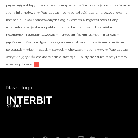
projektująca sklepy internetowe i strony www dla firm przedsiębiorstw zakładanie
strony internetowej w Pogorzelicach ceny ponad 70% rabatu na pozycjonowanie
kampanie linków sponsorowanych Google Adwords w Pogorzelicach. Strony
internetowe w języku angielskim niemieckim francuskim hiszpańskim
holenderskim duńskim szwedzkim norweskim fińskim islamskim irlandzkim
japońskim chińskim indyjskim szwajcarskim austriackim ukraińskim rumuńskim
portugalskim włoskim czeskim słowackim chorwackim strony www w Pogorzelicach
wszystkie języki świata dobre opinie promocje i upusty oraz duże rabaty i strony
www za pół ceny.:
Nasze logo: