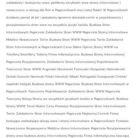
zakładamy i budujemy nowe platformy wizytówki www strony internetowe i
nowoczesne e-sklepy dla firm w Pogorzelicach oraz całej Polski! W Pogorzelicach
działamy ponad 20 lat i posiadamy ogromne doświadczenie w projektowaniu i
pozycjonowaniu stron www na wszystkie języki świata. Budowa Stron
Internetowych Pogorzela Zakładanie Stron WWW Pogorzela Strony Internetowe
Mobilne Nowoczesne Tanie Budowa Stron WWW Pogorzela Tanio Zakładanie
Stron Internetowych w Pogorzelicach Cena Dobre Opinie Strony WWW na
Telefony Smartfony Tablety Firma Informatyczna. Budowa Strony Internetowej
Pogorzela Pozycjonowanie Zakładanie Strony Internetowej Projektowanie
Tworzenie Stron WWW Angielski Niemiecki Francuski Hiszpański Holenderski
Duński Szwecki Norweski Fiński Irlandzki Włoski Portugalski Szwajcarski Chiński
Japoński Indyjski Budowa strony WWW Pogorzela. Budowa Stron Internetowych w
Pogorzelicach Tworzenie Projektowanie Zakładanie Stron WWW Pogorzela
Tworzymy Sklepy Strony we wszystkich językach świata w Pogorzelicach. Budowa
Strony WWW Tanio Niskie Ceny Promocje Pozycjonowanie Stron Internetowych
Tanie Zakładanie Stron Internetowych Pogorzela Najtaniej Cennik Firma
budująca zakładająca sklepy www i strony internetowe w Pogorzelicach Firmowe
Nowoczesne Responsywne Mobilne strony internetowe Pogorzela Pozycjonowanie
strony www budowa strony internetowej Pogorzela Firma Informatyczna tworząca