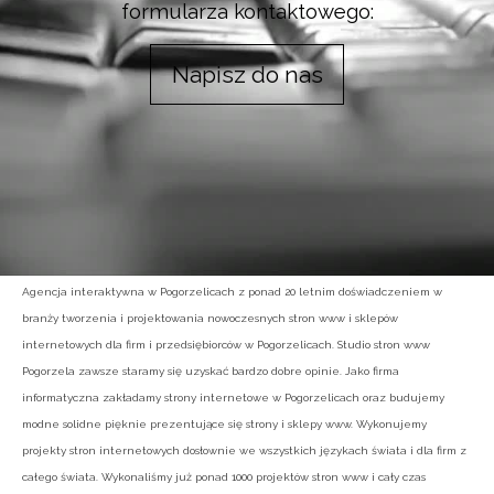
formularza kontaktowego:
Napisz do nas
Agencja interaktywna w Pogorzelicach z ponad 20 letnim doświadczeniem w
branży tworzenia i projektowania nowoczesnych stron www i sklepów
internetowych dla firm i przedsiębiorców w Pogorzelicach. Studio stron www
Pogorzela zawsze staramy się uzyskać bardzo dobre opinie. Jako firma
informatyczna zakładamy strony internetowe w Pogorzelicach oraz budujemy
modne solidne pięknie prezentujące się strony i sklepy www. Wykonujemy
projekty stron internetowych dosłownie we wszystkich językach świata i dla firm z
całego świata. Wykonaliśmy już ponad 1000 projektów stron www i cały czas