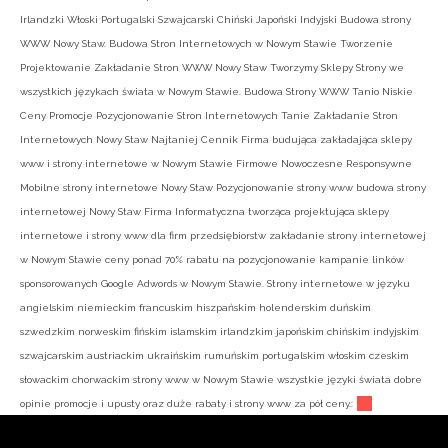
Irlandzki Włoski Portugalski Szwajcarski Chiński Japoński Indyjski Budowa strony
WWW Nowy Staw. Budowa Stron Internetowych w Nowym Stawie Tworzenie
Projektowanie Zakładanie Stron WWW Nowy Staw Tworzymy Sklepy Strony we
wszystkich językach świata w Nowym Stawie. Budowa Strony WWW Tanio Niskie
Ceny Promocje Pozycjonowanie Stron Internetowych Tanie Zakładanie Stron
Internetowych Nowy Staw Najtaniej Cennik Firma budująca zakładająca sklepy
www i strony internetowe w Nowym Stawie Firmowe Nowoczesne Responsywne
Mobilne strony internetowe Nowy Staw Pozycjonowanie strony www budowa strony
internetowej Nowy Staw Firma Informatyczna tworząca projektująca sklepy
internetowe i strony www dla firm przedsiębiorstw zakładanie strony internetowej
w Nowym Stawie ceny ponad 70% rabatu na pozycjonowanie kampanie linków
sponsorowanych Google Adwords w Nowym Stawie. Strony internetowe w języku
angielskim niemieckim francuskim hiszpańskim holenderskim duńskim
szwedzkim norweskim fińskim islamskim irlandzkim japońskim chińskim indyjskim
szwajcarskim austriackim ukraińskim rumuńskim portugalskim włoskim czeskim
słowackim chorwackim strony www w Nowym Stawie wszystkie języki świata dobre
opinie promocje i upusty oraz duże rabaty i strony www za pół ceny.: