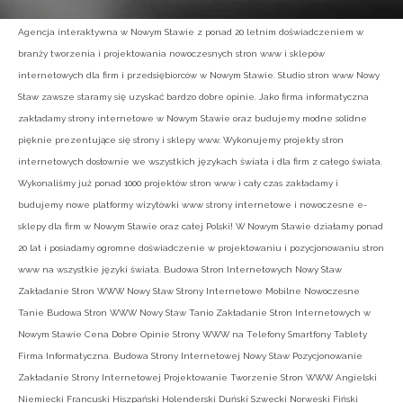
Agencja interaktywna w Nowym Stawie z ponad 20 letnim doświadczeniem w
branży tworzenia i projektowania nowoczesnych stron www i sklepów
internetowych dla firm i przedsiębiorców w Nowym Stawie. Studio stron www Nowy
Staw zawsze staramy się uzyskać bardzo dobre opinie. Jako firma informatyczna
zakładamy strony internetowe w Nowym Stawie oraz budujemy modne solidne
pięknie prezentujące się strony i sklepy www. Wykonujemy projekty stron
internetowych dosłownie we wszystkich językach świata i dla firm z całego świata.
Wykonaliśmy już ponad 1000 projektów stron www i cały czas zakładamy i
budujemy nowe platformy wizytówki www strony internetowe i nowoczesne e-
sklepy dla firm w Nowym Stawie oraz całej Polski! W Nowym Stawie działamy ponad
20 lat i posiadamy ogromne doświadczenie w projektowaniu i pozycjonowaniu stron
www na wszystkie języki świata. Budowa Stron Internetowych Nowy Staw
Zakładanie Stron WWW Nowy Staw Strony Internetowe Mobilne Nowoczesne
Tanie Budowa Stron WWW Nowy Staw Tanio Zakładanie Stron Internetowych w
Nowym Stawie Cena Dobre Opinie Strony WWW na Telefony Smartfony Tablety
Firma Informatyczna. Budowa Strony Internetowej Nowy Staw Pozycjonowanie
Zakładanie Strony Internetowej Projektowanie Tworzenie Stron WWW Angielski
Niemiecki Francuski Hiszpański Holenderski Duński Szwecki Norweski Fiński