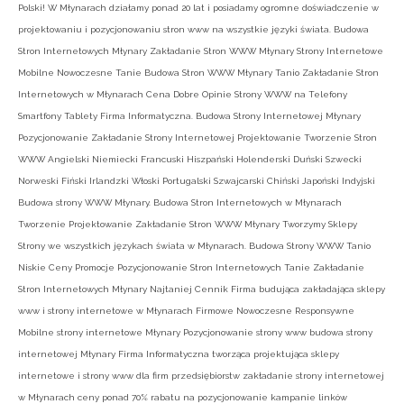
Polski! W Młynarach działamy ponad 20 lat i posiadamy ogromne doświadczenie w
projektowaniu i pozycjonowaniu stron www na wszystkie języki świata. Budowa
Stron Internetowych Młynary Zakładanie Stron WWW Młynary Strony Internetowe
Mobilne Nowoczesne Tanie Budowa Stron WWW Młynary Tanio Zakładanie Stron
Internetowych w Młynarach Cena Dobre Opinie Strony WWW na Telefony
Smartfony Tablety Firma Informatyczna. Budowa Strony Internetowej Młynary
Pozycjonowanie Zakładanie Strony Internetowej Projektowanie Tworzenie Stron
WWW Angielski Niemiecki Francuski Hiszpański Holenderski Duński Szwecki
Norweski Fiński Irlandzki Włoski Portugalski Szwajcarski Chiński Japoński Indyjski
Budowa strony WWW Młynary. Budowa Stron Internetowych w Młynarach
Tworzenie Projektowanie Zakładanie Stron WWW Młynary Tworzymy Sklepy
Strony we wszystkich językach świata w Młynarach. Budowa Strony WWW Tanio
Niskie Ceny Promocje Pozycjonowanie Stron Internetowych Tanie Zakładanie
Stron Internetowych Młynary Najtaniej Cennik Firma budująca zakładająca sklepy
www i strony internetowe w Młynarach Firmowe Nowoczesne Responsywne
Mobilne strony internetowe Młynary Pozycjonowanie strony www budowa strony
internetowej Młynary Firma Informatyczna tworząca projektująca sklepy
internetowe i strony www dla firm przedsiębiorstw zakładanie strony internetowej
w Młynarach ceny ponad 70% rabatu na pozycjonowanie kampanie linków