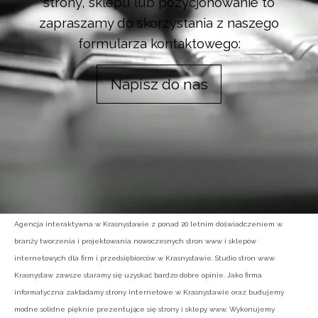
strony, sklepu lub pozycjonowanie to
zapraszamy do skorzystania z naszego
formularza kontaktowego:
Napisz do nas
Agencja interaktywna w Krasnystawie z ponad 20 letnim doświadczeniem w
branży tworzenia i projektowania nowoczesnych stron www i sklepów
internetowych dla firm i przedsiębiorców w Krasnystawie. Studio stron www
Krasnystaw zawsze staramy się uzyskać bardzo dobre opinie. Jako firma
informatyczna zakładamy strony internetowe w Krasnystawie oraz budujemy
modne solidne pięknie prezentujące się strony i sklepy www. Wykonujemy