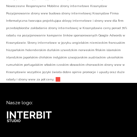
Nowoczesne Responsywne Mobilne strony internetowe Krasnystaw
Pozycjonowanie strony www budowa strony internetowej Krasnystaw Firma
Informatyczna tworząca projektująca sklepy internetowe i strony www dla firm
przedsiębiorstw zakładanie strony internetowej w Krasnystawie ceny ponad 70%
rabatu na pozycjonowanie kampanie linków sponsorowanych Google Adwords w
Krasnystawie. Strony internetowe w języku angielskim niemieckim francuskim
hiszpańskim holenderskim duńskim szwedzkim norweskim fińskim islamskim
irlandzkim japońskim chińskim indyjskim szwajcarskim austriackim ukraińskim
rumuńskim portugalskim włoskim czeskim słowackim chorwackim strony www w
Krasnystawie wszystkie języki świata dobre opinie promocje i upusty oraz duże
rabaty i strony www za pół ceny.:
Nasze logo: