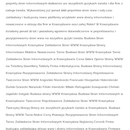
projekty stron internetowych dosłownie we wszystkich językach świata i dla firm z
całego świata. Wykonaliśmy już ponad 1000 projektów stron www i cały czas
zakładamy i budujemy nowe platformy wizytówki www strony internetowe i
nowoczesne e-sklepy dla firm w Krasnystawie oraz całej Polski! W Krasnystawie
działamy ponad 20 lat i posiadamy ogromne doświadczenie w projektowaniu i
pozycjonowaniu stron www na wszystkie języki świata. Budowa Stron
Internetowych Krasnystaw Zakładanie Stron WWW Krasnystaw Strony
Internetowe Mobilne Nowoczesne Tanie Budowa Stron WWW Krasnystaw Tanio
Zakładanie Stron Internetowych w Krasnystawie Cena Dobre Opinie Strony WWW
na Telefony Smartfony Tablety Firma Informatyczna. Budowa Strony Internetowej
Krasnystaw Pozycjonowanie Zakładanie Strony Internetowej Projektowanie
Tworzenie Stron WWW Angielski Niemiecki Francuski Hiszpański Holenderski
Duński Szwecki Norweski Fiński Irlandzki Włoski Portugalski Szwajcarski Chiński
Japoński Indyjski Budowa strony WWW Krasnystaw. Budowa Stron Internetowych w
Krasnystawie Tworzenie Projektowanie Zakładanie Stron WWW Krasnystaw
Tworzymy Sklepy Strony we wszystkich językach świata w Krasnystawie. Budowa
Strony WWW Tanio Niskie Ceny Promocje Pozycjonowanie Stron Internetowych
Tanie Zakładanie Stron Internetowych Krasnystaw Najtaniej Cennik Firma
budująca zakładająca sklepy www i strony internetowe w Krasnystawie Firmowe